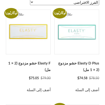
A-Jax Keen
Aliaxin
أُوكَازيُون!
أُوكَازيُون!
Aptos
Aqualyx
Revofil Aquashine
أصدقاء الجمال
Bonetta Filler
Cellnoc
Dermaheal
Elasty D Plus حشو مزدوج
Elasty F حشو مزدوج (2 × 1
Dermalax
(2 × 1 مل)
مل)
Dermaren
السعر
السعر
السعر
السعر
$
75.05
$
79.00
$
74.58
$
78.50
الأصلي
الحالي
الأصلي
الحالي
ايجال 40
كان:
هو:
كان:
هو:
أضف إلى السلة
أضف إلى السلة
جانا
$75.05.
$79.00.
$74.58.
$78.50.
Genephyrs