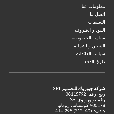
Teoxane
معلومات عنا
فيسينتوم
اتصل بنا
التعليمات
البنود و الظروف
سياسة الخصوصية
الشحن و التسليم
سياسة العائدات
طرق الدفع
شركة جيوروك للتصميم SRL
ريج. رقم: 38115792
رقم بوبورولوي. 36
900178 كونستانتا، رومانيا
هاتف:
+40 (312) 295-414