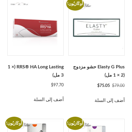
Glowing Fill
أُوكَازيُون!
جوري
هيستولاب
Acnex Science
Aqua Science
Basic Science
Derma Science
Hyafilia
Elasty G Plus حشو مزدوج
RRS® HA Long Lasting (1 ×
Hyaron
(2 × 1 مل)
3 مل)
Jalupro
السعر
السعر
$
97.70
$
75.05
$
79.00
الأصلي
الحالي
JBP
كان:
هو:
أضف إلى السلة
أضف إلى السلة
Juvederm
$75.05.
$79.00.
Juvenus
زجاجة ليمون
أُوكَازيُون!
أُوكَازيُون!
معجمي