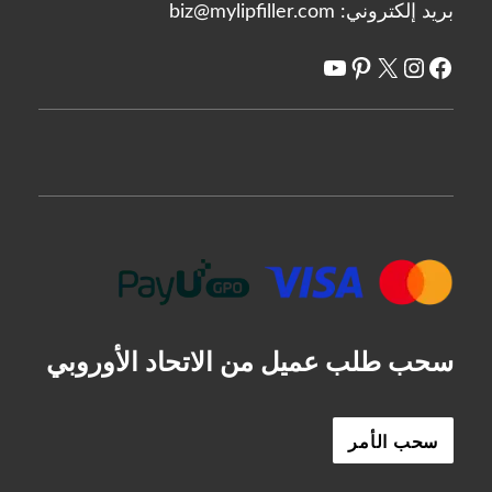
بريد إلكتروني:
biz@mylipfiller.com
X
فيسبوك
انستغرام
يوتيوب
بينتريست
سحب طلب عميل من الاتحاد الأوروبي
سحب الأمر