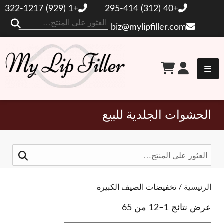
+1 (929) 322-1217
+40 (312) 295-414
ال
biz@mylipfiller.com
عن
حشو الشفاه الخاص بي
الحشوات الجلدية للبيع
البحث
عن:
تبديل المرشحات
الرئيسية
/ تخفيضات الصيف الكبيرة
عرض نتائج 1–12 من 65
العلامات التجارية