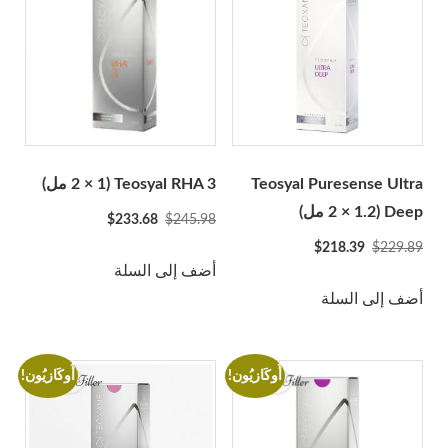
Linerase
Monalisa
Neobella
Neufidence
Neuramis
نيكس
Teosyal Puresense Ultra
Teosyal RHA 3 (2 × 1 مل)
Optivisc
Deep (2 × 1.2 مل)
السعر
السعر
$
233.68
$
245.98
مصل الرصاص
الأصلي
الحالي
السعر
السعر
$
218.39
$
229.89
كان:
هو:
Plasma Fresh
الأصلي
الحالي
أضف إلى السلة
$233.68.
$245.98.
كان:
هو:
أضف إلى السلة
بريما
$218.39.
$229.89.
أميرة
Profhilo
أُوكَازيُون!
أُوكَازيُون!
Prostrolane
Regenovue