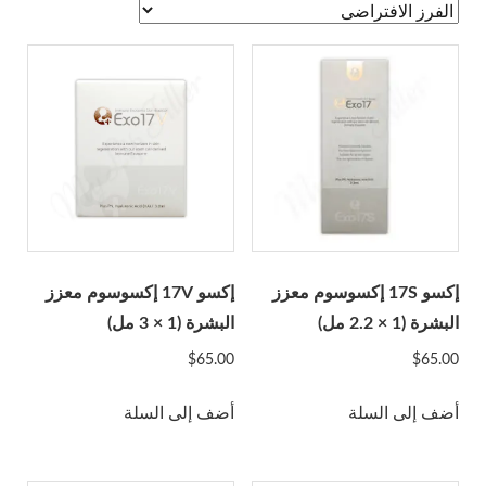
A-Jax Keen
Aliaxin
Aptos
Aqualyx
Revofil Aquashine
أصدقاء الجمال
Bonetta Filler
Cellnoc
Dermaheal
إكسو 17S إكسوسوم معزز
إكسو 17V إكسوسوم معزز
Dermalax
البشرة (1 × 2.2 مل)
البشرة (1 × 3 مل)
Dermaren
$
65.00
$
65.00
ايجال 40
أضف إلى السلة
أضف إلى السلة
جانا
Genephyrs