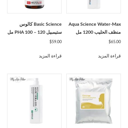
Across
BioPlus
Biotech
Aqua Science Water-Max
Basic Science كالوس
Caregen
منظف الحليب 1200 مل
ستيمبيل PHA 100 – 120 مل
CG Bio
$
59.00
$
65.00
CHA Meditech
Coscoi
قراءة المزيد
قراءة المزيد
Croma-Pharma
Dongbang Medical
Dongkook
ExoCoBio
Forest Hills Lab
Gana R&D
Genoss
IBSA