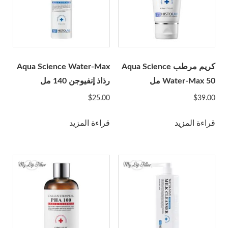
Rejeunesse
رينيه
Restylane
إنتقام
Revofil
كريم مرطب Aqua Science
Aqua Science Water-Max
Water-Max 50 مل
رذاذ إنفيوجن 140 مل
Revolax
Saypha
$
25.00
$
39.00
Stylage
قراءة المزيد
قراءة المزيد
سونيكوس
Teosyal
Yvoire
Zishel
الشركات المصنعة