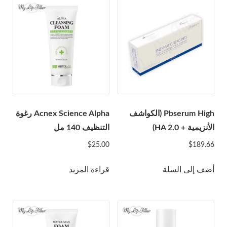
Glowing Fill
جوري
هيستولاب
Acnex Science
Aqua Science
Basic Science
Derma Science
Hyafilia
Pbserum High (الكواشف
Acnex Science Alpha رغوة
Hyaron
الأنزيمية + HA 2.0)
التنظيف 140 مل
Jalupro
$
25.00
$
189.66
JBP
أضف إلى السلة
قراءة المزيد
Juvederm
Juvenus
زجاجة ليمون
معجمي