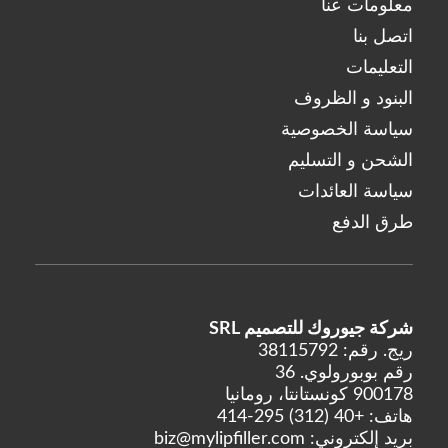
Teoxane
معلومات عنا
فيسينتوم
اتصل بنا
التعليمات
البنود و الظروف
سياسة الخصوصية
الشحن و التسليم
سياسة العائدات
طرق الدفع
شركة جيوروك للتصميم SRL
ريج. رقم: 38115792
رقم بوبورولوي. 36
900178 كونستانتا، رومانيا
هاتف:
+40 (312) 295-414
بريد إلكتروني:
biz@mylipfiller.com