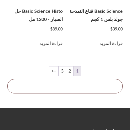
Jetema
Basic Science قناع النمذجة
Basic Science Histo جل
LG Chem
جولد بلس 1 كجم
الصبار - 1200 مل
Marllor
$
89.00
$
39.00
MatexLab
Medians
قراءة المزيد
قراءة المزيد
Medytox
NeoGenesis
نيكزس فارما
←
3
2
1
Professional Derma
Prollenium
PY Medical
Reanzen
Regen Biotech
So Young