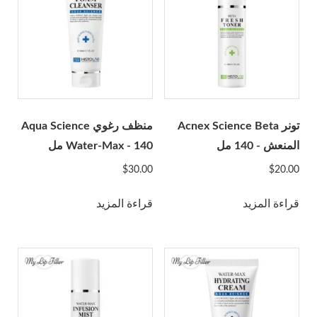
Linerase
Monalisa
Neobella
Neufidence
Neuramis
نيكس
تونر Acnex Science Beta
منظف رغوي Aqua Science
المنعش - 140 مل
Water-Max - 140 مل
Optivisc
مصل الرصاص
$
30.00
$
20.00
Plasma Fresh
قراءة المزيد
قراءة المزيد
بريما
أميرة
Profhilo
Prostrolane
Regenovue