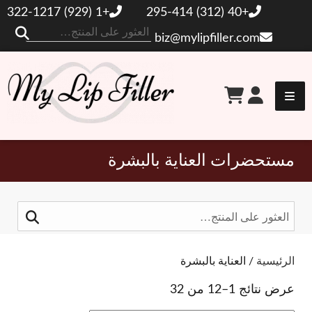
+1 (929) 322-1217
+40 (312) 295-414
ال
biz@mylipfiller.com
عن
حشو الشفاه الخاص بي
مستحضرات العناية بالبشرة
البحث
عن:
تبديل المرشحات
الرئيسية
/ العناية بالبشرة
عرض نتائج 1–12 من 32
العلامات التجارية