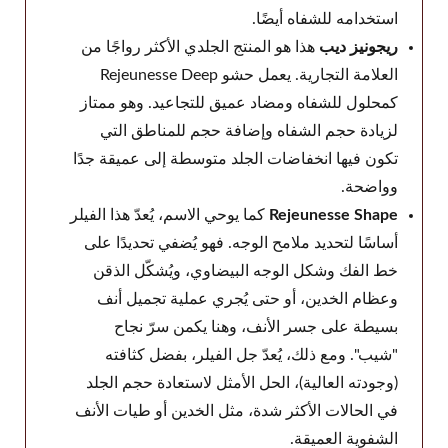
Jetema
استخدامه للشفاه أيضًا.
ريجونيز ديب
هذا هو المنتج الجلدي الأكثر رواجًا من
LG Chem
العلامة التجارية. يعمل حشو Rejeunesse Deep
Marllor
كمحلول للشفاه ومضاد عميق للتجاعيد. وهو ممتاز
MatexLab
لزيادة حجم الشفاه وإضافة حجم للمناطق التي
Medians
تكون فيها انخفاضات الجلد متوسطة إلى عميقة جدًا
Medytox
وواضحة.
NeoGenesis
Rejeunesse Shape
كما يوحي الاسم، يُعدّ هذا الفيلر
نيكزس فارما
أساسًا لتحديد ملامح الوجه. فهو يُضفي تحديدًا على
Professional Derma
خط الفك وشكل الوجه البيضاوي، ويُشكّل الذقن
Prollenium
وعظام الخدين، أو حتى يُجري عملية تجميل أنف
بسيطة على جسر الأنف، وهنا يكمن سرّ نجاح
PY Medical
"شيب". ومع ذلك، يُعدّ جل الفيلر، بفضل كثافته
Reanzen
(وجودته العالية)، الحل الأمثل لاستعادة حجم الجلد
Regen Biotech
في الحالات الأكثر شدة، مثل الخدين أو طيات الأنف
So Young
الشفوية العميقة.