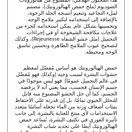
هذا المحلول الهلامي، المصنوع من هيالورونات
Rejeunesse
الصوديوم (ملح حمض الهيالورونيك)، مصمم
رينيه
لملء التجاعيد وتنعيم أنسجة الجلد الرخوة،
بالإضافة إلى استخدامه لتكبير ملامح الوجه
Restylane
وتحسينها بشكل عام. يمكن استخدامه كجزء من
إنتقام
علاجات مكافحة الشيخوخة أو في إجراءات
Revofil
التجميل (مثل حشو الشفاه Rejeunesse)، وكذلك
لتصحيح عيوب الملامح الظاهرة وتحسين تناسق
Revolax
الوجه ومحيطه.
Saypha
Stylage
حمض الهيالورونيك هو أساس مُفضّل لمعظم
حشوات البشرة لسبب وجيه (وكذلك فهو مُفضّل
سونيكوس
في عالم التجميل عمومًا). فهو ليس موجودًا في
Teosyal
جسم الإنسان فحسب، مما يعني أنه لا يرفضه
Yvoire
الجسم، كما أن جل الحشو المصنوع منه قابل
للتحلل الحيوي تمامًا، بل إن قدرته على الاحتفاظ
Zishel
بمئات أضعاف وزنه من الماء تجعله أساسًا متعدد
الاستخدامات لأي منتج للعناية بالبشرة. إلى جانب
تأثيره الفوري في تكثيف البشرة، يُساعد حمض
الشركات المصنعة
الهيالورونيك أيضًا على تجديد شباب البشرة