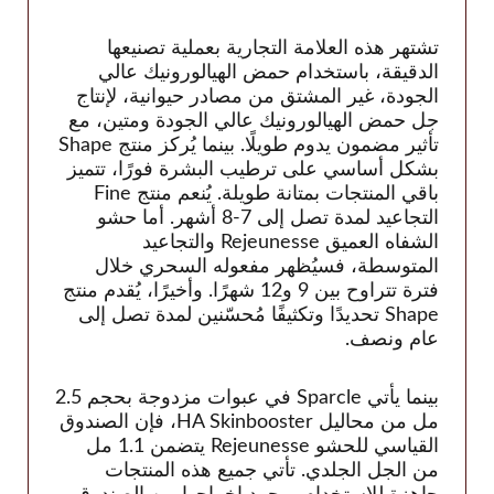
Teoxane
فيسينتوم
تشتهر هذه العلامة التجارية بعملية تصنيعها
الدقيقة، باستخدام حمض الهيالورونيك عالي
الجودة، غير المشتق من مصادر حيوانية، لإنتاج
جل حمض الهيالورونيك عالي الجودة ومتين، مع
تأثير مضمون يدوم طويلًا. بينما يُركز منتج Shape
بشكل أساسي على ترطيب البشرة فورًا، تتميز
باقي المنتجات بمتانة طويلة. يُنعم منتج Fine
التجاعيد لمدة تصل إلى 7-8 أشهر. أما حشو
الشفاه العميق Rejeunesse والتجاعيد
المتوسطة، فسيُظهر مفعوله السحري خلال
فترة تتراوح بين 9 و12 شهرًا. وأخيرًا، يُقدم منتج
Shape تحديدًا وتكثيفًا مُحسّنين لمدة تصل إلى
عام ونصف.
بينما يأتي Sparcle في عبوات مزدوجة بحجم 2.5
مل من محاليل HA Skinbooster، فإن الصندوق
القياسي للحشو Rejeunesse يتضمن 1.1 مل
من الجل الجلدي. تأتي جميع هذه المنتجات