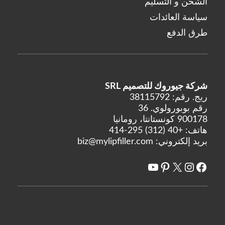
الشحن و التسليم
سياسة العائدات
طرق الدفع
شركة جيوروك للتصميم SRL
ريج. رقم: 38115792
رقم بوبورولوي. 36
900178 كونستانتا، رومانيا
هاتف:
+40 (312) 295-414
بريد إلكتروني:
biz@mylipfiller.com
X
فيسبوك
انستغرام
يوتيوب
بينتريست