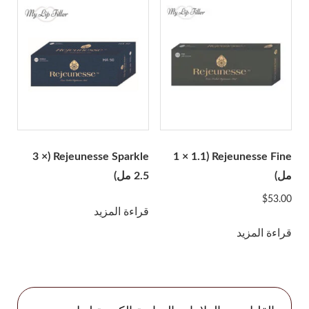
Glowing Fill
جوري
هيستولاب
Acnex Science
Aqua Science
Basic Science
Derma Science
Hyafilia
Rejeunesse Sparkle (3 ×
Rejeunesse Fine (1 × 1.1
Hyaron
مل)
2.5 مل)
Jalupro
$
53.00
قراءة المزيد
JBP
قراءة المزيد
Juvederm
Juvenus
زجاجة ليمون
معجمي