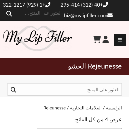
+1 (929) 322-1217
+40 (312) 295-414
ال
biz@mylipfiller.com
عن
حشو الشفاه الخاص بي
Rejeunesse الحشو
البحث
عن:
تبديل المرشحات
الرئيسية
/
العلامات التجارية
/ Rejeunesse
عرض ⁦4⁩ من كل النتائج
العلامات التجارية