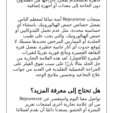
جاهزة للاستخدام بمجرد إخراجها من الصندوق،
دون الحاجة إلى معدات أو أجهزة إضافية.
منتجات Rejeunesse آمنة تمامًا لمعظم الناس
بفضل خصائص حمض الهيالورونيك. باستثناء أي
حساسية محددة، مثل عدم تحمل الليدوكايين أو
حمض الهيالورونيك، والتي يجب على طبيب
الجلدية أو الممارس المرخص تحديدها مسبقًا، لا
يُتوقع حدوث أي آثار جانبية خطيرة. بفضل فترة
النقاهة القصيرة ونتائج فورية تقريبًا لتغيرات
البشرة (للأفضل)، تُعد هذه العلامة التجارية من
جل الجلد مثالًا بارزًا على سبب تفوق الفيلر على
الجراحة التجميلية التقليدية في العديد من جوانب
علاج التجاعيد وتحسين ملامح الوجه.
هل تحتاج إلى معرفة المزيد؟
تواصل معنا اليوم واستفسر عن Rejeunesse
من أي علامة تجارية أخرى لمنتجات تعزيز
البشرة أو الحشو. يسعدنا دائمًا أن نقدم لعملائنا