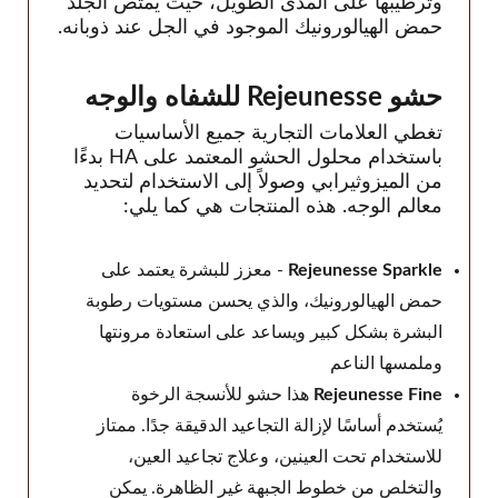
Across
وترطيبها على المدى الطويل، حيث يمتص الجلد
حمض الهيالورونيك الموجود في الجل عند ذوبانه.
BioPlus
Biotech
حشو Rejeunesse للشفاه والوجه
Caregen
تغطي العلامات التجارية جميع الأساسيات
CG Bio
باستخدام محلول الحشو المعتمد على HA بدءًا
CHA Meditech
من الميزوثيرابي وصولاً إلى الاستخدام لتحديد
معالم الوجه. هذه المنتجات هي كما يلي:
Coscoi
Croma-Pharma
Rejeunesse Sparkle
- معزز للبشرة يعتمد على
Dongbang Medical
حمض الهيالورونيك، والذي يحسن مستويات رطوبة
Dongkook
البشرة بشكل كبير ويساعد على استعادة مرونتها
ExoCoBio
وملمسها الناعم
Forest Hills Lab
Rejeunesse Fine
هذا حشو للأنسجة الرخوة
Gana R&D
يُستخدم أساسًا لإزالة التجاعيد الدقيقة جدًا. ممتاز
Genoss
للاستخدام تحت العينين، وعلاج تجاعيد العين،
IBSA
والتخلص من خطوط الجبهة غير الظاهرة. يمكن