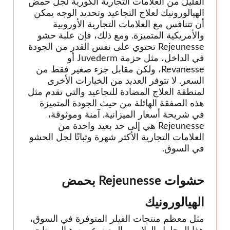
القليل من العلامات التجارية الكورية لجل حمض
Linerase
الهيالورونيك لعلاج التجاعيد وتحديد الوجه يمكن
أن تتنافس مع العلامات التجارية الأوروبية
Monalisa
والأمريكية المتميزة. ومع ذلك، فإن علبة حشو
Neobella
Rejeunesse تحتوي على نفس القدر من الجودة
في الداخل، مثل حزمة Juvederm أو
Neufidence
Revanesse، ولكن مقابل جزء صغير فقط من
Neuramis
السعر. لا تتوفر العديد من الخيارات الأخرى
نيكس
لمنطقة العلاج المضادة للتجاعيد والتي تقدم مثل
هذه الصفقة الهائلة من حيث الجودة المتميزة
Optivisc
في شريحة أسعار الميزانية. آمنة وموثوقة،
مصل الرصاص
Rejeunesse هي إلى حد بعيد واحدة من
العلامات التجارية الأكثر شهرة وثباتًا لجل الحشو
Plasma Fresh
في السوق.
بريما
أميرة
حشوات Rejeunesse بحمض
Profhilo
الهيالورونيك
Prostrolane
Regenovue
مثل معظم منتجات الفيلر المتوفرة في السوق،