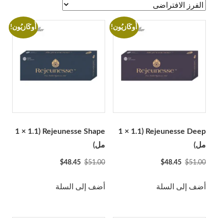
A-Jax Keen
Aliaxin
أُوكَازيُون!
أُوكَازيُون!
Aptos
Aqualyx
Revofil Aquashine
أصدقاء الجمال
Bonetta Filler
Cellnoc
Dermaheal
Rejeunesse Shape (1 × 1.1
Rejeunesse Deep (1 × 1.1
Dermalax
مل)
مل)
Dermaren
السعر
السعر
السعر
السعر
$
48.45
$
51.00
$
48.45
$
51.00
الأصلي
الحالي
الأصلي
الحالي
ايجال 40
كان:
هو:
كان:
هو:
أضف إلى السلة
أضف إلى السلة
جانا
$48.45.
$51.00.
$48.45.
$51.00.
Genephyrs