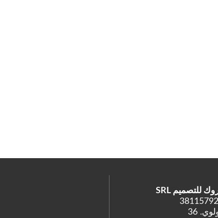
 للتصميم SRL
وي. 36