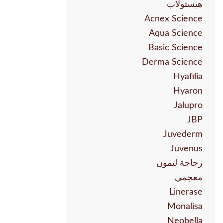
هيستولاب
Acnex Science
Aqua Science
Basic Science
Derma Science
Hyafilia
Hyaron
Jalupro
JBP
Juvederm
Juvenus
زجاجة ليمون
معجمي
Linerase
Monalisa
Neobella