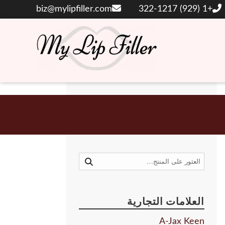
biz@mylipfiller.com
+1 (929) 322-1217
حشوات الشفاه والجلد بحمض الهيالورونيك
حشو الشفاه الخاص
بي
البحث
عن:
العلامات التجارية
A-Jax Keen