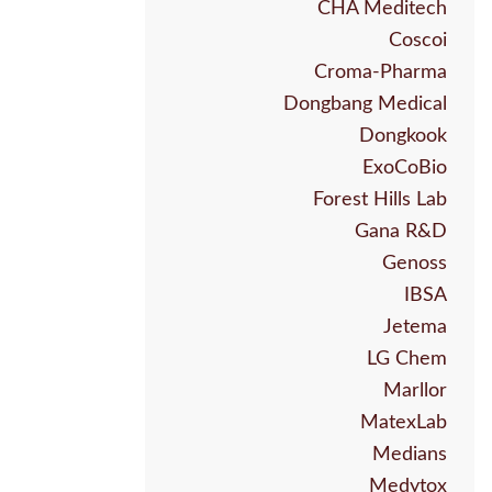
CHA Meditech
Coscoi
Croma-Pharma
Dongbang Medical
Dongkook
ExoCoBio
Forest Hills Lab
Gana R&D
Genoss
IBSA
Jetema
LG Chem
Marllor
MatexLab
Medians
Medytox