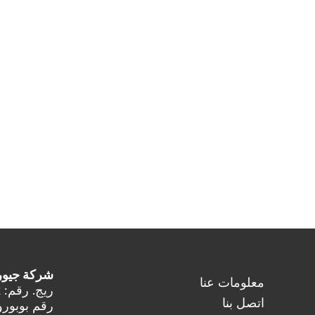
شركة جيوروك
معلومات عنا
ريج. رقم: 38115792
اتصل بنا
رقم بوبورول