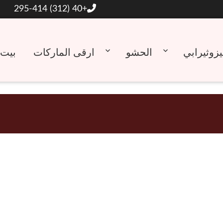
+40 (312) 295-414
يزوثيرابي
الحشو
ارقى الماركات
بيت