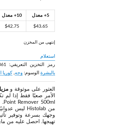
5+ معدل
10+ معدل
$
42.75
$
43.65
إنتهى من المخزن
استعلام
رمز التخزين التعريفي:
361
بالبشرة
الوسوم:
وجه
,
كوريا ا
العثور على موثوقة و
مزيل
0ml
من Histolab لي
وجهك بسرعة وتوفير تأثي
تهيجها. احصل عليه من ما