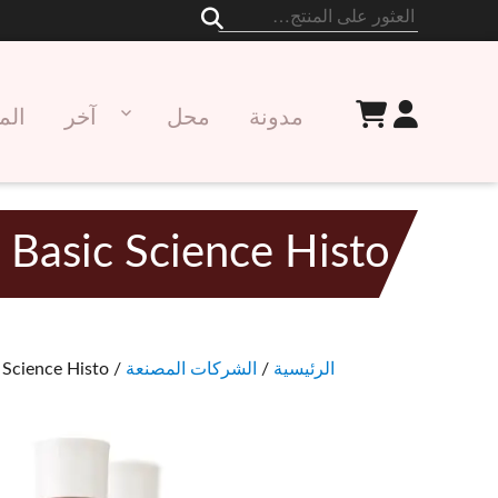
البحث
عن:
مدونة
محل
آخر
الم
Basic Science Histo مزيل النقاط 500 مل
الرئيسية
/
الشركات المصنعة
/
/ Basic Science Histo مزيل