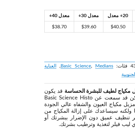
20+ معدل
معدل 30+
معدل 40+
$
38.70
$
39.60
$
40.50
4
فئات:
Medians
,
Basic Science
,
العناية
لجنوبية
 مكياج لطيف للبشرة الحساسة
قد يكون
الأمر صعبًا فقط إذا لم تكن قد سمعت عن Basic Science Histo
Point Remover 50. مزيل مكياج العيون والشفاه عالي الجودة
س عدوانيًا ولكنه سيساعدك على إزالة المكياج من
ر تنظيف عميق دون الإضرار ببشرتك أو
ي ليب فيلر لتغذية وترطيب بشرتك.