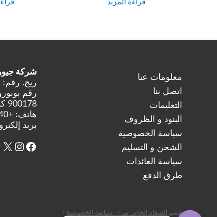
قراءة المزيد
قراءة
شركة جيوروك
معلومات عنا
ريج. رقم: 38115792
اتصل بنا
رقم بوبورول
900178 كونستانتا، رومانيا
التعليمات
هاتف:
+40 (312) 295-414
البنود و الظروف
بريد إلكتر
سياسة الخصوصية
X
فيسبوك
انستغ
ب
الشحن و التسليم
سياسة العائدات
طرق الدفع
حشو الشفاه الخاص بي
سياسة الخصوصية