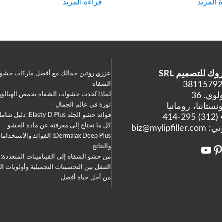
 المزيد
قراءة المزيد
 للتصميم SRL
عززي روتين جمالك مع أفضل ماركات حشو
الشفاه
وي. 36
لماذا تُحدث حشوات الشفاه بحمض الهيالور
ثورة في عالم الجمال
فوائد حشو الجلد Elasty D Plus: دليل شامل
كل ما تحتاج إلى معرفته عن مادة الحشو
وني:
biz@mylipfiller.com
Dermalax Deep Plus: الفوائد والاستخدا
والنتائج
رام
يوتيوب
ينتريست
من حشو الشفاه إلى الفيتامينات المتعددة:
التنقل بين التحسينات التجميلية وأولويات ا
من أجل حياة أفضل