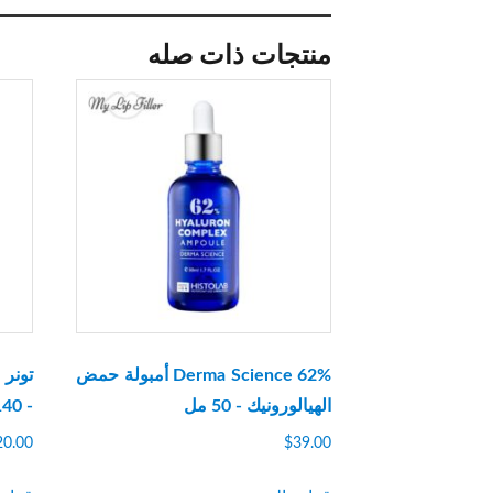
منتجات ذات صله
Derma Science 62% أمبولة حمض
الهيالورونيك - 50 مل
- 140 مل
20.00
$
39.00