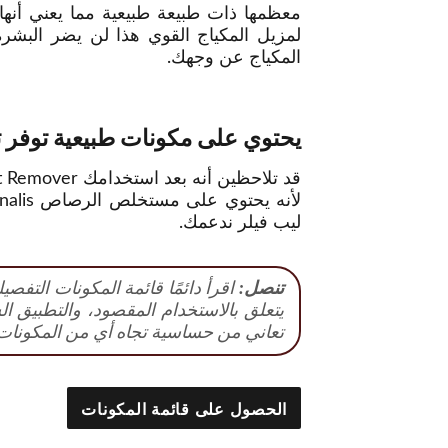
معظمها ذات طبيعة طبيعية مما يعني أنه
لمزيل المكياج القوي هذا لن يضر ال
المكياج عن وجهك.
يحتوي على مكونات طبيعية توفر تر
قد تلاحظين أنه بعد استخدامك Basic Science Histo Point Remover لعدة أسابيع، ستصبح بشرتك مشدودة
ليب فيلر ندعمك.
تنصل:
اقرأ دائمًا قائمة المكونات التفص
يتعلق بالاستخدام المقصود، والتطبيق ال
تعاني من حساسية تجاه أي من المكونات 
الحصول على قائمة المكونات