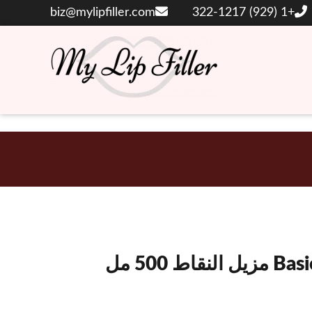
biz@mylipfiller.com
+1 (929) 322-1217
حشوات الشفاه والجلد بحمض الهيالورونيك
حشو الشفاه الخاص
بي
ط 500 مل