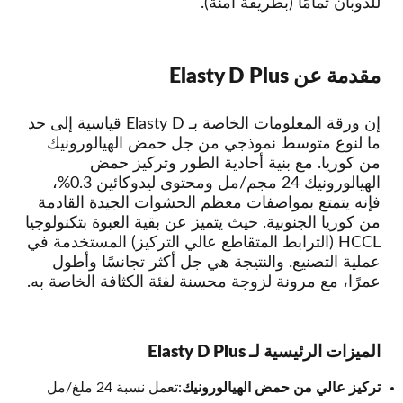
للذوبان تمامًا (بطريقة آمنة).
مقدمة عن Elasty D Plus
إن ورقة المعلومات الخاصة بـ Elasty D قياسية إلى حد
ما لنوع متوسط نموذجي من جل حمض الهيالورونيك
من كوريا. مع بنية أحادية الطور وتركيز حمض
الهيالورونيك 24 مجم/مل ومحتوى ليدوكائين 0.3%،
فإنه يتمتع بمواصفات معظم الحشوات الجيدة القادمة
من كوريا الجنوبية. حيث يتميز عن بقية العبوة بتكنولوجيا
HCCL (الترابط المتقاطع عالي التركيز) المستخدمة في
عملية التصنيع. والنتيجة هي جل أكثر تجانسًا وأطول
عمرًا، مع مرونة لزوجة محسنة لفئة الكثافة الخاصة به.
الميزات الرئيسية لـ Elasty D Plus
تركيز عالي من حمض الهيالورونيك
:تعمل نسبة 24 ملغ/مل