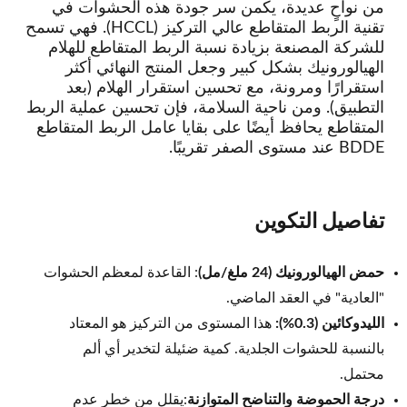
من نواحٍ عديدة، يكمن سر جودة هذه الحشوات في
تقنية الربط المتقاطع عالي التركيز (HCCL). فهي تسمح
للشركة المصنعة بزيادة نسبة الربط المتقاطع للهلام
الهيالورونيك بشكل كبير وجعل المنتج النهائي أكثر
استقرارًا ومرونة، مع تحسين استقرار الهلام (بعد
التطبيق). ومن ناحية السلامة، فإن تحسين عملية الربط
المتقاطع يحافظ أيضًا على بقايا عامل الربط المتقاطع
BDDE عند مستوى الصفر تقريبًا.
تفاصيل التكوين
حمض الهيالورونيك (24 ملغ/مل)
: القاعدة لمعظم الحشوات
"العادية" في العقد الماضي.
الليدوكائين (0.3%):
هذا المستوى من التركيز هو المعتاد
بالنسبة للحشوات الجلدية. كمية ضئيلة لتخدير أي ألم
محتمل.
درجة الحموضة والتناضح المتوازنة
:يقلل من خطر عدم