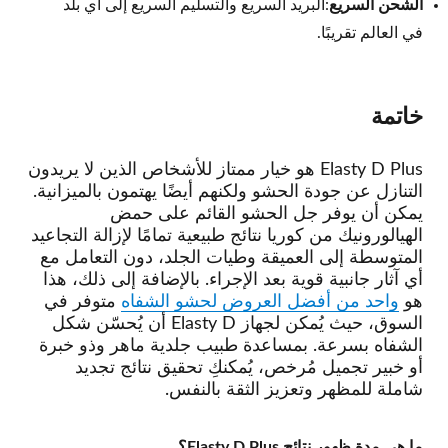
الشحن السريع
:البريد السريع والتسليم السريع إلى أي بلد
في العالم تقريبًا.
خاتمة
Elasty D Plus هو خيار ممتاز للأشخاص الذين لا يريدون
التنازل عن جودة الحشو ولكنهم أيضًا يهتمون بالميزانية.
يمكن أن يوفر جل الحشو القائم على حمض
الهيالورونيك من كوريا نتائج طبيعية تمامًا لإزالة التجاعيد
المتوسطة إلى العميقة وطيات الجلد، دون التعامل مع
أي آثار جانبية قوية بعد الإجراء. بالإضافة إلى ذلك، هذا
هو
واحد من أفضل العروض لحشو الشفاه
متوفر في
السوق، حيث يُمكن لجهاز Elasty D أن يُحسّن شكل
الشفاه بسرعة. بمساعدة طبيب جلدية ماهر وذو خبرة
أو خبير تجميل مُرخص، يُمكنكِ تحقيق نتائج تجديد
شاملة للمظهر وتعزيز الثقة بالنفس.
ما هي مدة ظهور نتائج Elasty D Plus؟