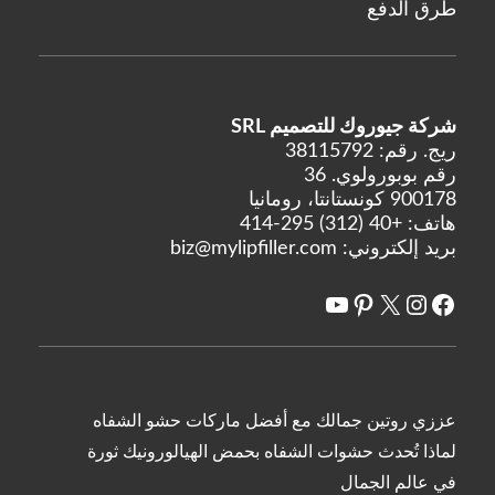
طرق الدفع
شركة جيوروك للتصميم SRL
ريج. رقم: 38115792
رقم بوبورولوي. 36
900178 كونستانتا، رومانيا
هاتف:
+40 (312) 295-414
بريد إلكتروني:
biz@mylipfiller.com
X
فيسبوك
انستغرام
يوتيوب
بينتريست
عززي روتين جمالك مع أفضل ماركات حشو الشفاه
لماذا تُحدث حشوات الشفاه بحمض الهيالورونيك ثورة
في عالم الجمال