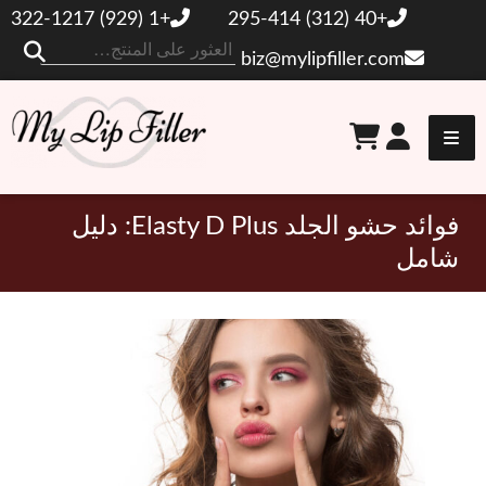
+1 (929) 322-1217
+40 (312) 295-414
ال
biz@mylipfiller.com
عن
حشو الشفاه الخاص
بي
فوائد حشو الجلد Elasty D Plus: دليل
شامل