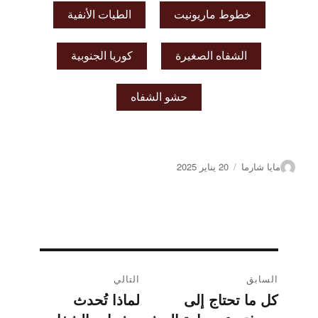
خطوط ماريونيت
الطيات الأنفية
الشفاه الصغيرة
كوريا الجنوبية
حشو الشفاه
الكاتب
نشر
مايا شارما
20 يناير 2025
على
تصفّح
السابق
التالي
المقالات
كل ما تحتاج إلى
لماذا تُحدث
المقالة
المقالة