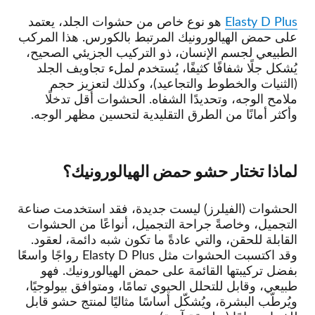
Elasty D Plus
هو نوع خاص من حشوات الجلد، يعتمد
على حمض الهيالورونيك المرتبط بالكورس. هذا المركب
الطبيعي لجسم الإنسان، ذو التركيب الجزيئي الصحيح،
يُشكل جلًا شفافًا كثيفًا، يُستخدم لملء تجاويف الجلد
(الثنيات والخطوط والتجاعيد)، وكذلك لتعزيز حجم
ملامح الوجه، وتحديدًا الشفاه. الحشوات أقل تدخلًا
وأكثر أمانًا من الطرق التقليدية لتحسين مظهر الوجه.
لماذا تختار حشو حمض الهيالورونيك؟
الحشوات (الفيلرز) ليست جديدة، فقد استخدمت صناعة
التجميل، وخاصةً جراحة التجميل، أنواعًا من الحشوات
القابلة للحقن، والتي عادةً ما تكون شبه دائمة، لعقود.
وقد اكتسبت الحشوات مثل Elasty D Plus رواجًا واسعًا
بفضل تركيبتها القائمة على حمض الهيالورونيك. فهو
طبيعي، وقابل للتحلل الحيوي تمامًا، ومتوافق بيولوجيًا،
ويُرطّب البشرة، ويُشكّل أساسًا مثاليًا لمنتج حشو قابل