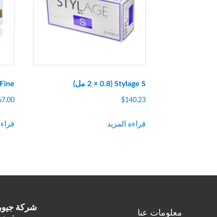
Stylage S (2 × 0.8 مل)
 (1 × 1
67.00
$
140.23
قراءة المزيد
قراءة
شركة جيوروك
معلومات عنا