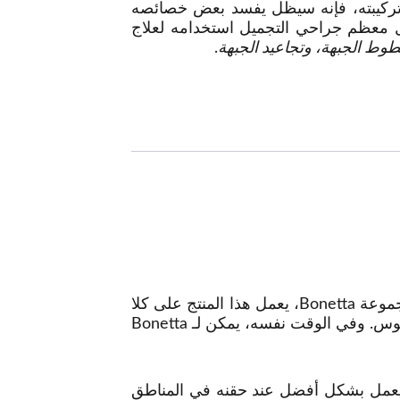
 تركيبته، فإنه سيظل يفسد بعض خصائصه
 معظم جراحي التجميل استخدامه لعلاج
طوط الجبهة، وتجاعيد الجبهة
.
يتم تطبيق حشو HA عن طريق الحقن في الطبقات العليا من الجلد. على عكس المنتجين الآخرين من مجموعة Bonetta، يعمل هذا المنتج على كلا
. على سبيل المثال، يمكنه إزالة تجاعيد الوجه الضحلة على الفور مثل خطوط العبوس. وفي الوقت نفسه، يمكن لـ Bonetta
ا يعمل بشكل أفضل عند حقنه في المناطق