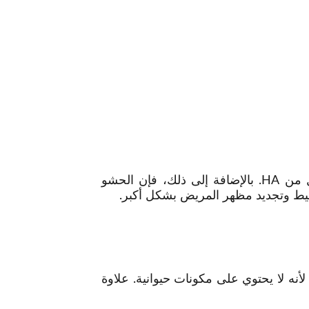
وبصرف النظر عن تجديد شباب الجلد، فإن المنتج سوف يرطبه أيضًا لأنه يحتوي على 24 ملجم / مل من HA. بالإضافة إلى ذلك، فإن الحشو
شيط وتجديد مظهر المريض بشكل أكبر.
ب آثارًا جانبية لأنه لا يحتوي على مكونات حيوانية. علاوة