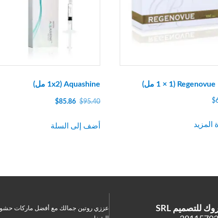
Regenovue Fine مل)
Aquashine (1x2 مل)
السعر
السعر
$
$
85.86
$
95.40
الأصلي
الحالي
كان:
هو:
 المزيد
أضف إلى السلة
$85.86.
$95.40.
 للتصميم SRL
عززي روتين جمالك مع أفضل ماركات حشو