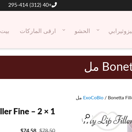
+40 (312) 295-414
يزوثيرابي
الحشو
ارقى الماركات
بيت
Bon مل
Bonetta Fill مل
ExoCoBio
iller Fine – 2 × 1
$
74.58
$
78.50