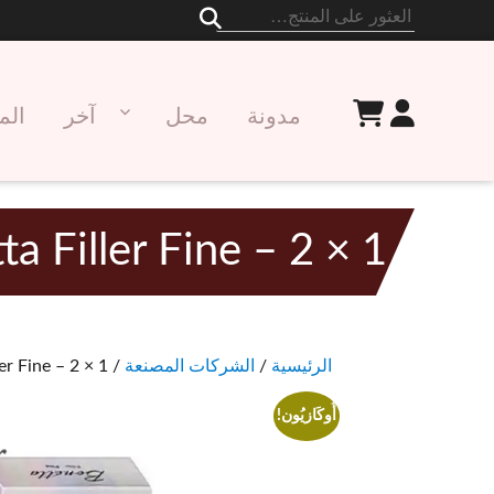
البحث
عن:
مدونة
محل
آخر
الم
etta Filler Fine – 2 × 1
الرئيسية
/
الشركات المصنعة
/
/ er Fine – 2 × 1
أُوكَازيُون!
السعر
السعر