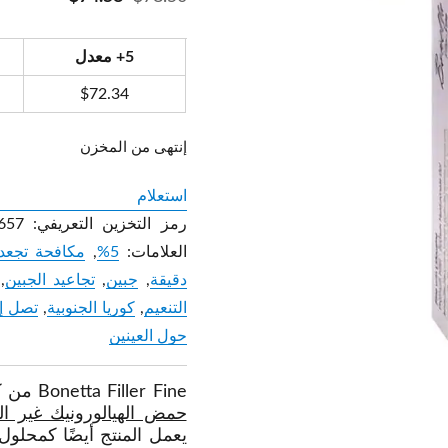
5+ معدل
$
72.34
إنتهى من المخزن
استعلام
رمز التخزين التعريفي:
657
العلامات:
5%
,
مكافحة تجعد
دقيقة
,
جبين
,
تجاعيد الجبين
,
التنعيم
,
كوريا الجنوبية
,
تصل إلى 9
حول العينين
Bonetta Filler Fine من كوريا هو حشو جلدي عالي الجودة يتميز بـ
حمض الهيالورونيك غير ال
يعمل المنتج أيضًا كمحلو