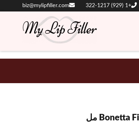
biz@mylipfiller.com
+1 (929) 322-1217
حشوات الشفاه والجلد بحمض الهيالورونيك
حشو الشفاه الخاص
بي
Bonetta F مل