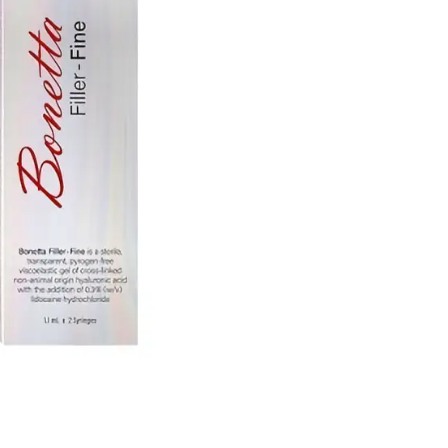
الأصلي
الحالي
كان:
هو:
$74.58.
$78.50.