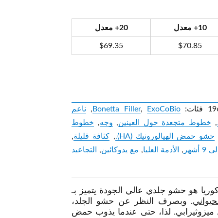
10+ معدل
20+ معدل
$
69.35
$
70.85
19
فئات:
ExoCoBio
,
Bonetta Filler
,
ناعم
,
خطوط متجعدة حول العينين
,
وجه
,
خطوط
حشو حمض الهيالورونيك (HA).
,
كثافة قليلة
,
 أشهر
,
الأدمة العليا
,
مع يدوكائين
,
التجاعيد
حيواني
. وبصرف النظر عن حشو الجلد،
ل ميزوثيرابي. لذا، حتى عندما يذوب حمض