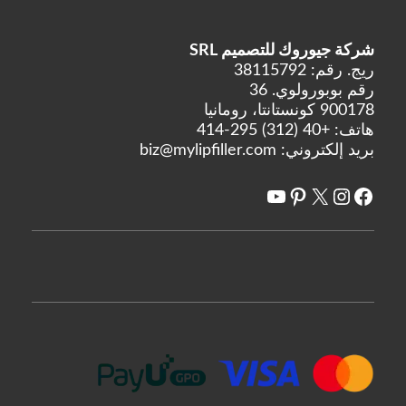
Rejeunesse
رينيه
شركة جيوروك للتصميم SRL
Restylane
ريج. رقم: 38115792
رقم بوبورولوي. 36
إنتقام
900178 كونستانتا، رومانيا
Revofil
هاتف:
+40 (312) 295-414
Revolax
بريد إلكتروني:
biz@mylipfiller.com
Saypha
X
فيسبوك
انستغرام
يوتيوب
بينتريست
Stylage
سونيكوس
Teosyal
Yvoire
Zishel
الشركات المصنعة