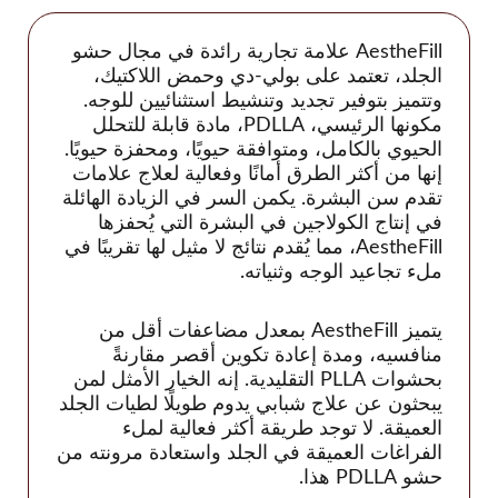
Glowing Fill
جوري
AestheFill علامة تجارية رائدة في مجال حشو
هيستولاب
الجلد، تعتمد على بولي-دي وحمض اللاكتيك،
وتتميز بتوفير تجديد وتنشيط استثنائيين للوجه.
Acnex Science
مكونها الرئيسي، PDLLA، مادة قابلة للتحلل
Aqua Science
الحيوي بالكامل، ومتوافقة حيويًا، ومحفزة حيويًا.
إنها من أكثر الطرق أمانًا وفعالية لعلاج علامات
Basic Science
تقدم سن البشرة. يكمن السر في الزيادة الهائلة
Derma Science
في إنتاج الكولاجين في البشرة التي يُحفزها
Hyafilia
AestheFill، مما يُقدم نتائج لا مثيل لها تقريبًا في
ملء تجاعيد الوجه وثنياته.
Hyaron
Jalupro
يتميز AestheFill بمعدل مضاعفات أقل من
JBP
منافسيه، ومدة إعادة تكوين أقصر مقارنةً
بحشوات PLLA التقليدية. إنه الخيار الأمثل لمن
Juvederm
يبحثون عن علاج شبابي يدوم طويلًا لطيات الجلد
Juvenus
العميقة. لا توجد طريقة أكثر فعالية لملء
زجاجة ليمون
الفراغات العميقة في الجلد واستعادة مرونته من
حشو PDLLA هذا.
معجمي