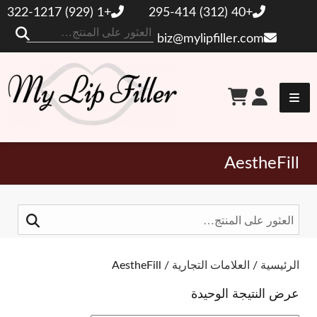
+1 (929) 322-1217
+40 (312) 295-414
ال
biz@mylipfiller.com
عن
حشو الشفاه الخاص بي
AestheFill
البحث
عن:
تبديل المرشحات
الرئيسية
/
العلامات التجارية
/ AestheFill
عرض النتيجة الوحيدة
العلامات التجارية