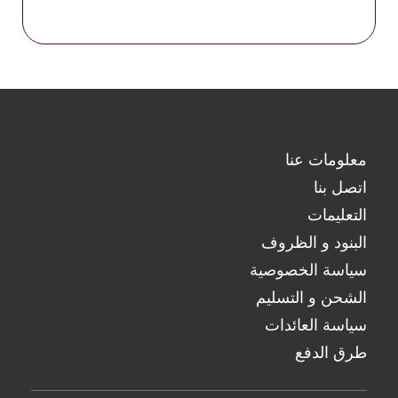
Linerase
Monalisa
Neobella
Neufidence
Neuramis
نيكس
معلومات عنا
Optivisc
اتصل بنا
مصل الرصاص
التعليمات
Plasma Fresh
البنود و الظروف
بريما
سياسة الخصوصية
أميرة
الشحن و التسليم
Profhilo
سياسة العائدات
Prostrolane
طرق الدفع
Regenovue