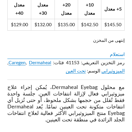
10+
20+
معدل
معدل
5+ معدل
معدل
معدل
30+
40+
$
129.00
$
132.00
$
135.00
$
142.50
$
145.50
إنتهى من المخزن
استعلام
رمز التخزين التعريفي:
41153
فئات:
Dermaheal
,
Caregen
,
الميزوثيرابي
الوسم:
تحت العين
مع محلول Dermaheal Eyebag، يُمكن إجراء علاج
ميزوثيرابي فعال لإزالة انتفاخات العين. جلسة واحدة
فقط تُقلل من حجمها بشكل ملحوظ، أو حتى تُزيل أي
انتفاخات متكونة تحت العينين تمامًا. يُعد Dermaheal
Eyebag منتج الميزوثيرابي الأكثر فعالية لعلاج انتفاخات
الجلد الزائدة في منطقة تحت العينين.