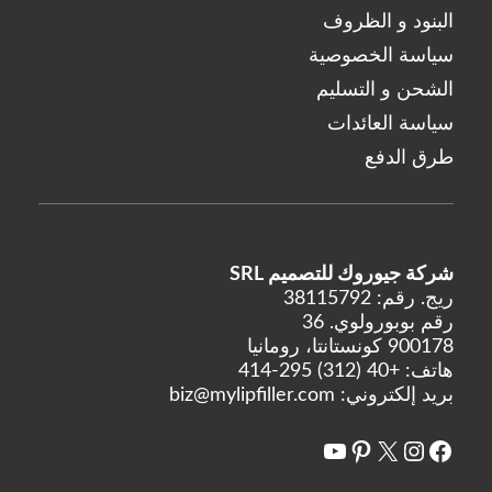
البنود و الظروف
سياسة الخصوصية
الشحن و التسليم
سياسة العائدات
طرق الدفع
شركة جيوروك للتصميم SRL
ريج. رقم: 38115792
رقم بوبورولوي. 36
900178 كونستانتا، رومانيا
هاتف:
+40 (312) 295-414
بريد إلكتروني:
biz@mylipfiller.com
X
فيسبوك
انستغرام
يوتيوب
بينتريست