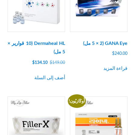
GANA Eye (5 × 2 مل)
Dermaheal HL (10 قوارير ×
5 مل)
$
240.00
السعر
السعر
$
134.10
$
149.00
قراءة المزيد
الأصلي
الحالي
كان:
هو:
أضف إلى السلة
$134.10.
$149.00.
أُوكَازيُون!