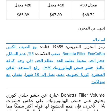
كان:
هو:
معدل 50+
10+ معدل
20+ معدل
$70.85.
$78.50.
$
65.89
$
67.30
$
68.72
إنتهى من المخزن
استعلام
رمز التخزين التعريفي:
19659
فئات:
بيع الصيف الكبير
,
ExoCoBio
,
Bonetta Filler
,
صعب
العلامات:
5%
,
عدم التماثل
,
حجم الخد
,
محيط عظمة الخد
,
عظام الخد
,
ذقن
,
وجه
,
كثافة
عالية
,
حشو حمض الهيالورونيك (HA).
,
رفع
,
النمذجة
,
الذقن
الصغيرة
,
كوريا الجنوبية
,
معبد
,
تصل إلى 18 شهرا
,
مقدار
,
مع
يدوكائين
Bonetta Filler Volume عبارة عن حشو جلدي كوري
يحتوي على حمض الهيالورونيك. على عكس حشوات
HA الأخرى، فإن هذه الحشوة لها قوام أكثر سمكًا مما