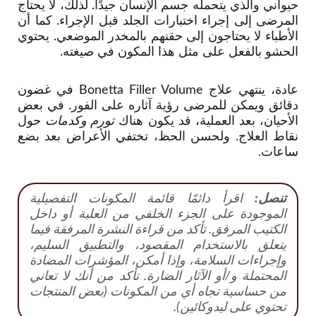
حيواني والذي يتحمله جسم الإنسان جيدًا. لذلك، لا يحتاج
المرضى إلى إجراء اختبارات الجلد قبل الإجراء. كما أن
الأطباء لا يحتاجون إلى حقنهم بالمخدر الموضعي. يحتوي
الحشو بالفعل على مثل هذا المكون في صيغته.
عادة، ينتهي علاج Bonetta Filler Volume في غضون
دقائق ويمكن للمرضى رؤية آثاره على الفور. في بعض
الأحيان، بعد العملية، قد يكون هناك
تورم وكدمات
حول
نقاط العلاج. ولحسن الحظ، تختفي الأعراض بعد بضع
ساعات.
تنصل:
اقرأ دائمًا قائمة المكونات التفصيلية
الموجودة على الجزء الخلفي من العلبة أو داخل
الكتيب المرفق. تأكد من قراءة النشرة المرفقة فيما
يتعلق بالاستخدام المقصود، والتطبيق السليم،
وإجراءات السلامة، وإذا أمكن، المؤشرات المضادة
المحتملة و/أو الآثار الضارة. تأكد من أنك لا تعاني
من حساسية تجاه أي من المكونات (بعض المنتجات
تحتوي على ليدوكائين).