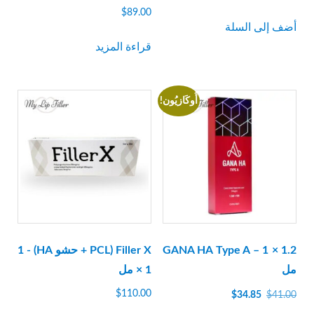
$
89.00
أضف إلى السلة
قراءة المزيد
أُوكَازيُون!
GANA HA Type A – 1 × 1.2
Filler X (PCL + حشو HA) - 1
مل
× 1 مل
السعر
السعر
$
110.00
$
34.85
$
41.00
الأصلي
الحالي