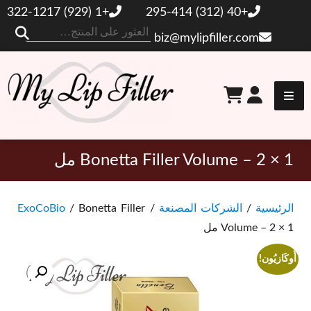
+1 (929) 322-1217
+40 (312) 295-414
ال
biz@mylipfiller.com
عن
حشو الشفاه الخاص بي
Bonetta Filler Volume – 2 × 1 مل
الرئيسية
/
الشركات المصنعة
/
/ Bonetta Filler
ExoCoBio
Volume – 2 × 1 مل
أُوكَازيُون!