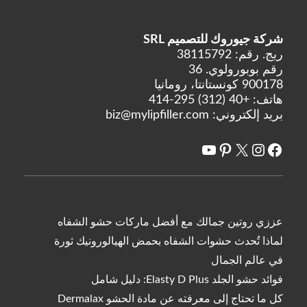
شركة جيوروك للتصميم SRL
ريج. رقم: 38115792
رقم بوبورولوي. 36
900178 كونستانتا، رومانيا
هاتف:
+40 (312) 295-414
بريد إلكتروني:
biz@mylipfiller.com
X
فيسبوك
انستغرام
يوتيوب
بينتريست
عززي روتين جمالك مع أفضل ماركات حشو الشفاه
لماذا تُحدث حشوات الشفاه بحمض الهيالورونيك ثورة
في عالم الجمال
فوائد حشو الجلد Elasty D Plus: دليل شامل
كل ما تحتاج إلى معرفته عن مادة الحشو Dermalax