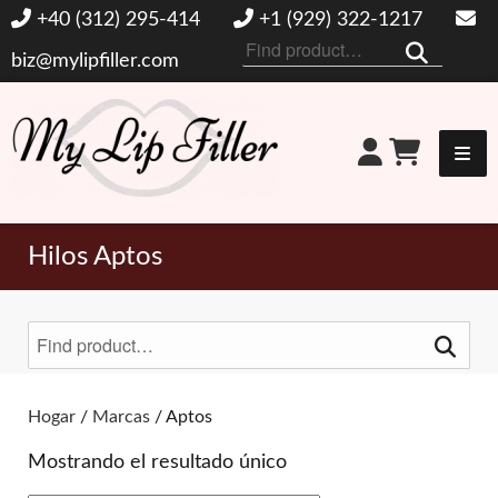
+40 (312) 295-414
+1 (929) 322-1217
Buscar
biz@mylipfiller.com
por:
Mi relleno de labios
Hilos Aptos
Buscar
por:
Alternar filtros
Hogar
/
Marcas
/ Aptos
Mostrando el resultado único
MARCAS