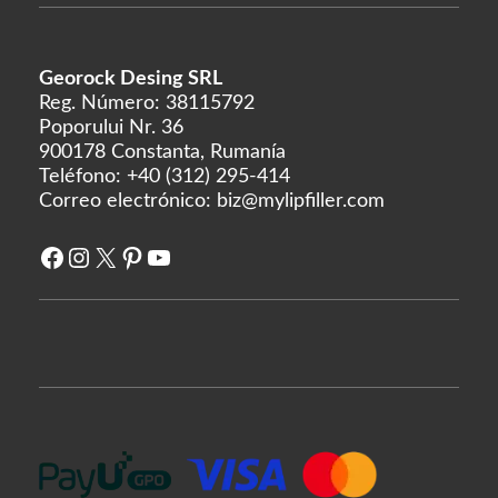
Linerase
Mona Lisa
Georock Desing SRL
Neobella
Reg. Número: 38115792
Neufidence
Poporului Nr. 36
900178 Constanta, Rumanía
Neuramis
Teléfono:
+40 (312) 295-414
siguiente
Correo electrónico:
biz@mylipfiller.com
Optivisc
Facebook
Instagram
X
Pinterest
YouTube
suero de pb
Plasma fresco
prima
princesa
Profhilo
prostrolano
Regenovue