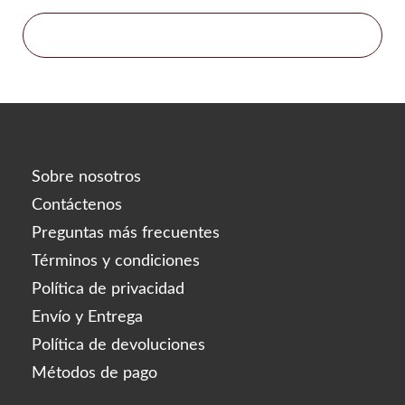
Relleno resplandeciente
Gourí
Histolab
Ciencia Acnex
Ciencia acuática
Ciencia básica
Ciencia Derma
Sobre nosotros
Hyafilia
Contáctenos
Hyaron
Preguntas más frecuentes
Jalupro
Términos y condiciones
JBP
Política de privacidad
Juvederm
Envío y Entrega
juvenus
Política de devoluciones
botella de limon
Métodos de pago
Lexyal