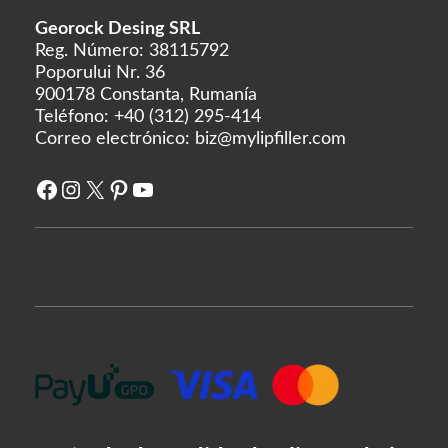
Georock Desing SRL
Reg. Número: 38115792
Poporului Nr. 36
900178 Constanta, Rumanía
Teléfono:
+40 (312) 295-414
Correo electrónico:
biz@mylipfiller.com
Facebook
Instagram
X
Pinterest
YouTube