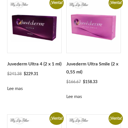
Relleno resplandeciente
¡Venta!
¡Venta!
Gourí
Histolab
Ciencia Acnex
Ciencia acuática
Ciencia básica
Ciencia Derma
Hyafilia
Juvederm Ultra 4 (2 x 1 ml)
Juvederm Ultra Smile (2 x
Hyaron
0,55 ml)
El
El
$
241.38
$
229.31
precio
precio
Jalupro
El
El
$
166.67
$
158.33
original
actual
precio
precio
Lee mas
JBP
era:
es:
original
actual
Lee mas
Juvederm
$241.38.
$229.31.
era:
es:
juvenus
$166.67.
$158.33.
botella de limon
¡Venta!
¡Venta!
Lexyal