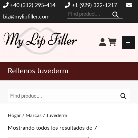
+40 (312) 295-414
+1 (929) 322-1217
Buscar
biz@mylipfiller.com
por:
Mi relleno de labios
Rellenos Juvederm
Buscar
por:
Alternar filtros
Hogar
/
Marcas
/ Juvederm
Mostrando todos los resultados de 7
MARCAS