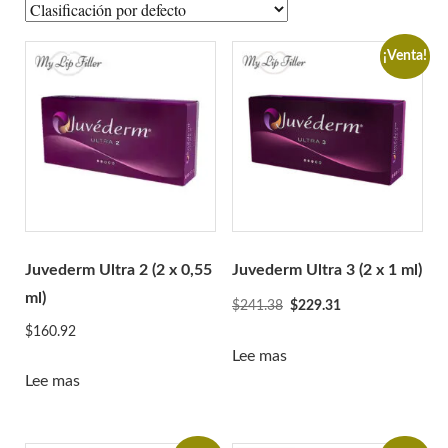
A-Jax Keen
Aliaxin
¡Venta!
Aptos
Aqualyx
Revofil Aquashine
Amigos de la belleza
Relleno Bonetta
Cellnoc
Dermaheal
Juvederm Ultra 2 (2 x 0,55
Juvederm Ultra 3 (2 x 1 ml)
Dermalax
ml)
El
El
$
241.38
$
229.31
Dermaren
precio
precio
$
160.92
original
actual
Lee mas
Ejal 40
era:
es:
Lee mas
Gana
$241.38.
$229.31.
Genephyrs