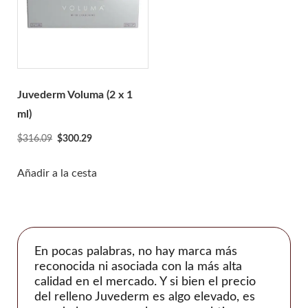
Rejeunesse
RENÉE
Restylane
Revanesse
Revofil
Juvederm Voluma (2 x 1
Revolax
ml)
Saypha
El
El
$
316.09
$
300.29
Stylage
precio
precio
original
actual
Añadir a la cesta
Sunekós
era:
es:
Teosyal
$316.09.
$300.29.
Yvoire
Zishel
En pocas palabras, no hay marca más
reconocida ni asociada con la más alta
FABRICANTES
calidad en el mercado. Y si bien el precio
del relleno Juvederm es algo elevado, es