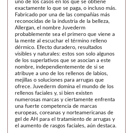
Al otro lado de
uno de los casos en los que se obtiene
exactamente lo que se paga, o incluso más.
bioplus
Fabricado por una de las compañías más
Biotecnología
reconocidas de la industria de la belleza,
caregen
Allergan, el nombre Juvederm
probablemente sea el primero que viene a
Biografía de CG
la mente al escuchar el término relleno
CHA Meditech
dérmico. Efecto duradero, resultados
visibles y naturales: estos son solo algunos
Coscoí
de los superlativos que se asocian a este
Croma-Pharma
nombre, independientemente de si se
atribuye a uno de los rellenos de labios,
Médico Dongbang
mejillas o soluciones para arrugas que
Dongkook
ofrece. Juvederm domina el mundo de los
ExoCoBio
rellenos faciales y, si bien existen
numerosas marcas y ciertamente enfrenta
Laboratorio de colinas forestales
una fuerte competencia de marcas
I+D de Ganá
europeas, coreanas y norteamericanas de
gel de AH para el tratamiento de arrugas y
genoss
el aumento de rasgos faciales, aún destaca.
IBSA