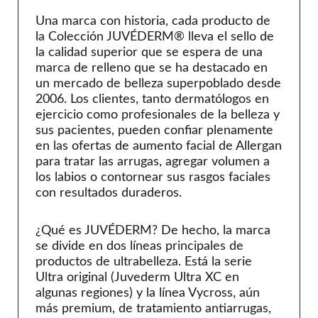
Jetema
Una marca con historia, cada producto de
LG química
la Colección JUVÉDERM® lleva el sello de
la calidad superior que se espera de una
Marllor
marca de relleno que se ha destacado en
MatexLab
un mercado de belleza superpoblado desde
2006. Los clientes, tanto dermatólogos en
Medianas
ejercicio como profesionales de la belleza y
medytox
sus pacientes, pueden confiar plenamente
NeoGénesis
en las ofertas de aumento facial de Allergan
para tratar las arrugas, agregar volumen a
Nexus Farma
los labios o contornear sus rasgos faciales
Dermatología Profesional
con resultados duraderos.
Prolenio
¿Qué es JUVÉDERM? De hecho, la marca
PY Médico
se divide en dos líneas principales de
Reanzen
productos de ultrabelleza. Está la serie
Biotecnología Regen
Ultra original (Juvederm Ultra XC en
algunas regiones) y la línea Vycross, aún
Tan joven
más premium, de tratamiento antiarrugas,