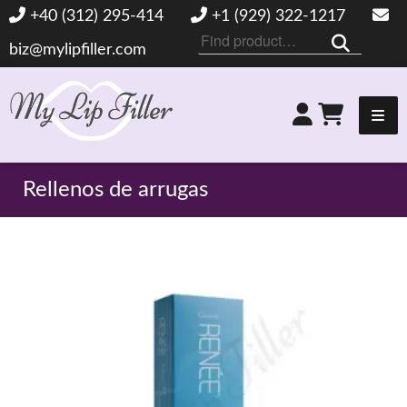
+40 (312) 295-414
+1 (929) 322-1217
Buscar
biz@mylipfiller.com
por:
Mi relleno de labios
Rellenos de arrugas