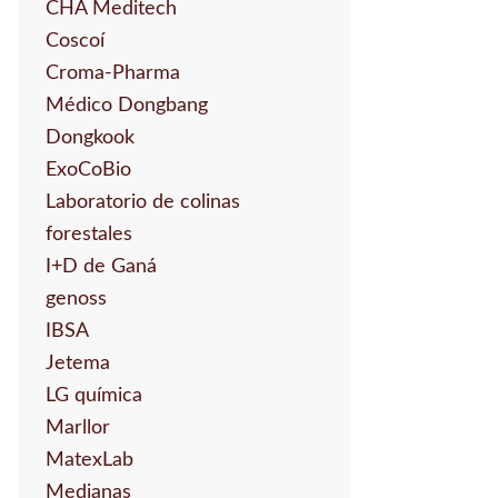
CHA Meditech
Coscoí
Croma-Pharma
Médico Dongbang
Dongkook
ExoCoBio
Laboratorio de colinas
forestales
I+D de Ganá
genoss
IBSA
Jetema
LG química
Marllor
MatexLab
Medianas