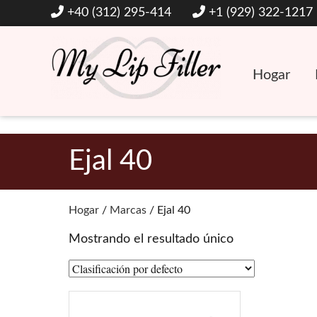
+40 (312) 295-414
+1 (929) 322-1217
Hogar
Rellenos dérmicos y de labios con ácido hialurónico
Mi relleno de labios
Ejal 40
Hogar
/
Marcas
/ Ejal 40
Mostrando el resultado único