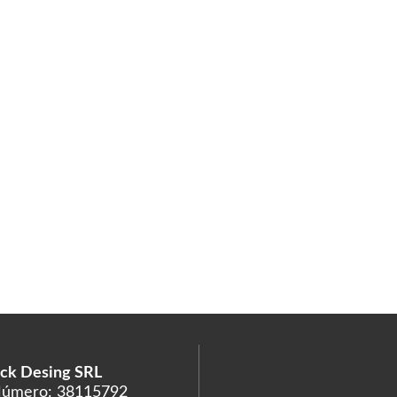
ck Desing SRL
Número: 38115792