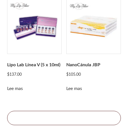
Relleno resplandeciente
Gourí
Histolab
Ciencia Acnex
Ciencia acuática
Ciencia básica
Ciencia Derma
Hyafilia
Lipo Lab Línea V (5 x 10ml)
NanoCánula JBP
Hyaron
$
137.00
$
105.00
Jalupro
Lee mas
Lee mas
JBP
Juvederm
juvenus
botella de limon
Lexyal