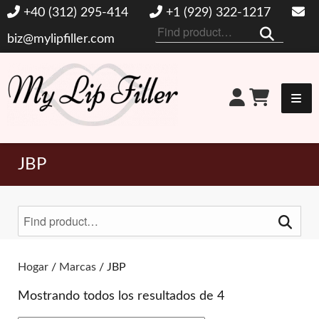
+40 (312) 295-414
+1 (929) 322-1217
Buscar
biz@mylipfiller.com
por:
Mi relleno de labios
JBP
Buscar
por:
Alternar filtros
Hogar
/
Marcas
/ JBP
Mostrando todos los resultados de 4
MARCAS