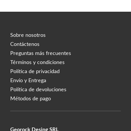
Linerase
Mona Lisa
Neobella
Neufidence
Sobre nosotros
Neuramis
Contáctenos
siguiente
Preguntas más frecuentes
Optivisc
Términos y condiciones
suero de pb
Política de privacidad
Plasma fresco
Envío y Entrega
prima
Política de devoluciones
princesa
Métodos de pago
Profhilo
prostrolano
Regenovue
Georock Desing SRL