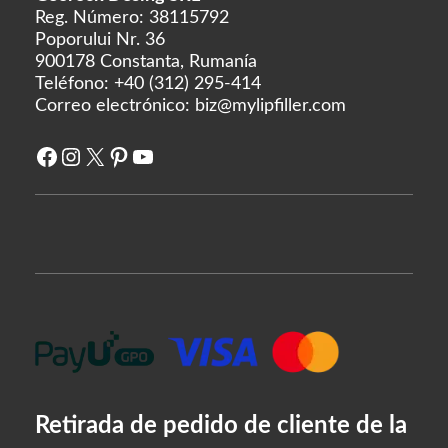
Rejeunesse
Reg. Número: 38115792
RENÉE
Poporului Nr. 36
900178 Constanta, Rumanía
Restylane
Teléfono:
+40 (312) 295-414
Revanesse
Correo electrónico:
biz@mylipfiller.com
Revofil
Facebook
Instagram
X
Pinterest
YouTube
Revolax
Saypha
Stylage
Sunekós
Teosyal
Yvoire
Zishel
FABRICANTES
Retirada de pedido de cliente de la