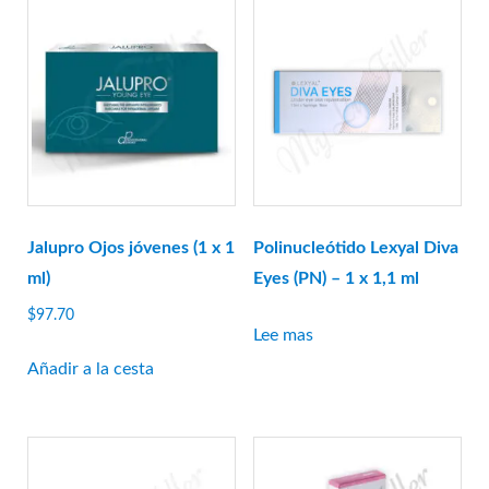
Relleno resplandeciente
Gourí
Histolab
Ciencia Acnex
Ciencia acuática
Ciencia básica
Ciencia Derma
Hyafilia
Jalupro Ojos jóvenes (1 x 1
Polinucleótido Lexyal Diva
Hyaron
ml)
Eyes (PN) – 1 x 1,1 ml
Jalupro
$
97.70
Lee mas
JBP
Añadir a la cesta
Juvederm
juvenus
botella de limon
Lexyal