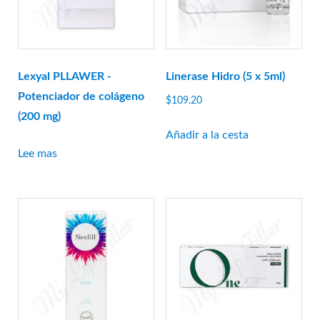
Rejeunesse
RENÉE
Restylane
Revanesse
Lexyal PLLAWER -
Linerase Hidro (5 x 5ml)
Revofil
Potenciador de colágeno
$
109.20
Revolax
(200 mg)
Añadir a la cesta
Saypha
Lee mas
Stylage
Sunekós
Teosyal
Yvoire
Zishel
FABRICANTES