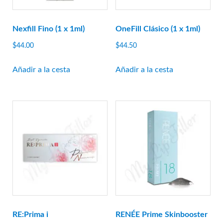
Al otro lado de
bioplus
Nexfill Fino (1 x 1ml)
OneFill Clásico (1 x 1ml)
Biotecnología
$
44.00
$
44.50
caregen
Biografía de CG
Añadir a la cesta
Añadir a la cesta
CHA Meditech
Coscoí
Croma-Pharma
Médico Dongbang
Dongkook
ExoCoBio
Laboratorio de colinas forestales
I+D de Ganá
genoss
RE:Prima i
RENÉE Prime Skinbooster
IBSA