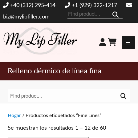
+40 (312) 295-414
+1 (929) 322-1217
Buscar
biz@mylipfiller.com
por:
Mi relleno de labios
Relleno dérmico de línea fina
Buscar
por:
Alternar filtros
Hogar
/ Productos etiquetados “Fine Lines”
Se muestran los resultados 1 – 12 de 60
MARCAS