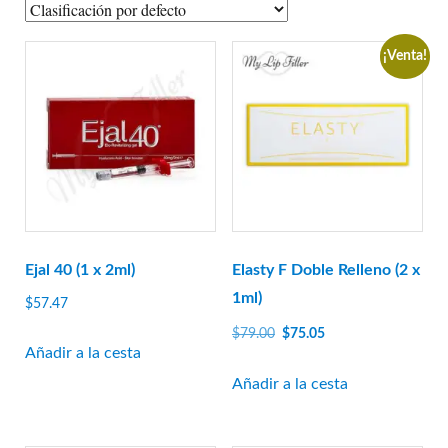
A-Jax Keen
Aliaxin
¡Venta!
Aptos
Aqualyx
Revofil Aquashine
Amigos de la belleza
Relleno Bonetta
Cellnoc
Dermaheal
Ejal 40 (1 x 2ml)
Elasty F Doble Relleno (2 x
Dermalax
1ml)
$
57.47
Dermaren
El
El
$
79.00
$
75.05
Añadir a la cesta
precio
precio
Ejal 40
original
actual
Añadir a la cesta
Gana
era:
es:
Genephyrs
$79.00.
$75.05.