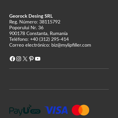
Georock Desing SRL
Reg. Número: 38115792
Poporului Nr. 36
900178 Constanta, Rumanía
Teléfono:
+40 (312) 295-414
Correo electrónico:
biz@mylipfiller.com
Facebook
Instagram
X
Pinterest
YouTube