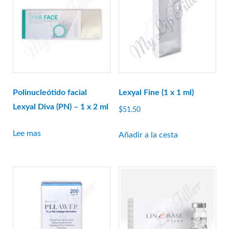
Linerase
Mona Lisa
Neobella
Neufidence
Neuramis
siguiente
Polinucleótido facial
Lexyal Fine (1 x 1 ml)
Optivisc
Lexyal Diva (PN) – 1 x 2 ml
$
51.50
suero de pb
Lee mas
Añadir a la cesta
Plasma fresco
prima
princesa
Profhilo
prostrolano
Regenovue