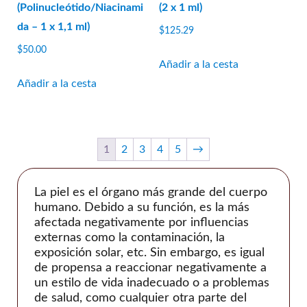
(Polinucleótido/Niacinami
(2 x 1 ml)
Jetema
da – 1 x 1,1 ml)
$
125.29
LG química
$
50.00
Marllor
Añadir a la cesta
MatexLab
Añadir a la cesta
Medianas
medytox
NeoGénesis
1
2
3
4
5
→
Nexus Farma
Dermatología Profesional
La piel es el órgano más grande del cuerpo
Prolenio
humano. Debido a su función, es la más
afectada negativamente por influencias
PY Médico
externas como la contaminación, la
Reanzen
exposición solar, etc. Sin embargo, es igual
Biotecnología Regen
de propensa a reaccionar negativamente a
un estilo de vida inadecuado o a problemas
Tan joven
de salud, como cualquier otra parte del