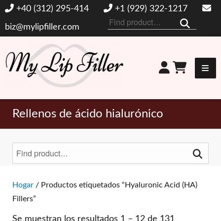
+40 (312) 295-414
+1 (929) 322-1217
Buscar
biz@mylipfiller.com
por:
Mi relleno de labios
Rellenos de ácido hialurónico
Buscar
por:
Alternar filtros
Hogar
/ Productos etiquetados “Hyaluronic Acid (HA)
Fillers”
MARCAS
Se muestran los resultados 1 – 12 de 131