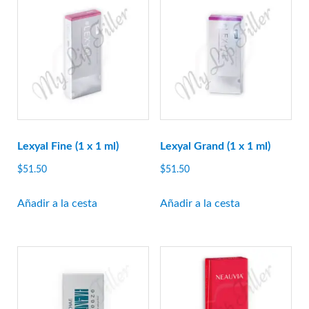
Linerase
Mona Lisa
Neobella
Neufidence
Neuramis
siguiente
Optivisc
Lexyal Fine (1 x 1 ml)
Lexyal Grand (1 x 1 ml)
suero de pb
$
51.50
$
51.50
Plasma fresco
Añadir a la cesta
Añadir a la cesta
prima
princesa
Profhilo
prostrolano
Regenovue