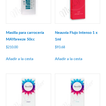
Rejeunesse
RENÉE
Restylane
Revanesse
Revofil
Masilla para carrocería
Neauvia Flujo Intenso 1 x
Revolax
MAYbreeze 50cc
1ml
Saypha
$
210.00
$
93.68
Stylage
Añadir a la cesta
Añadir a la cesta
Sunekós
Teosyal
Yvoire
Zishel
FABRICANTES