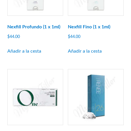
Al otro lado de
bioplus
Biotecnología
Nexfill Profundo (1 x 1ml)
Nexfill Fino (1 x 1ml)
caregen
Biografía de CG
$
44.00
$
44.00
CHA Meditech
Añadir a la cesta
Añadir a la cesta
Coscoí
Croma-Pharma
Médico Dongbang
Dongkook
ExoCoBio
Laboratorio de colinas forestales
I+D de Ganá
genoss
IBSA