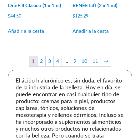
Jetema
OneFill Clásico (1 x 1ml)
RENÉE Lift (2 x 1 ml)
LG química
$
44.50
$
125.29
Marllor
Añadir a la cesta
Añadir a la cesta
MatexLab
Medianas
medytox
1
2
3
4
…
9
10
11
→
NeoGénesis
Nexus Farma
El ácido hialurónico es, sin duda, el favorito
Dermatología Profesional
de la industria de la belleza. Hoy en día, se
Prolenio
puede encontrar en casi cualquier tipo de
producto: cremas para la piel, productos
PY Médico
capilares, tónicos, soluciones de
Reanzen
mesoterapia y rellenos dérmicos. Incluso se
Biotecnología Regen
ha incorporado a suplementos alimenticios
y muchos otros productos no relacionados
Tan joven
con la belleza. Pero cuando se trata