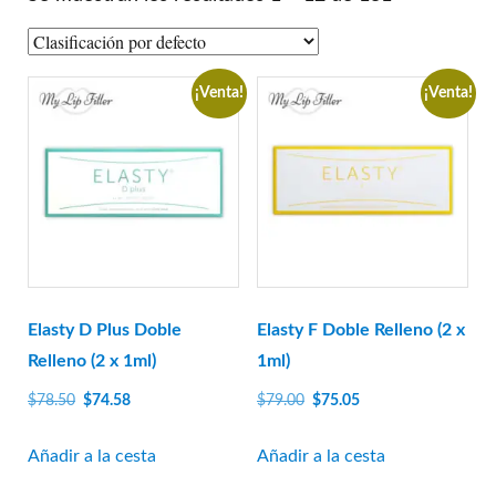
A-Jax Keen
Aliaxin
Aptos
¡Venta!
¡Venta!
Aqualyx
Revofil Aquashine
Amigos de la belleza
Relleno Bonetta
Cellnoc
Dermaheal
Dermalax
Elasty D Plus Doble
Elasty F Doble Relleno (2 x
Relleno (2 x 1ml)
1ml)
Dermaren
Ejal 40
El
El
El
El
$
78.50
$
74.58
$
79.00
$
75.05
precio
precio
precio
precio
Gana
original
actual
original
actual
Añadir a la cesta
Añadir a la cesta
Genephyrs
era:
es:
era:
es: