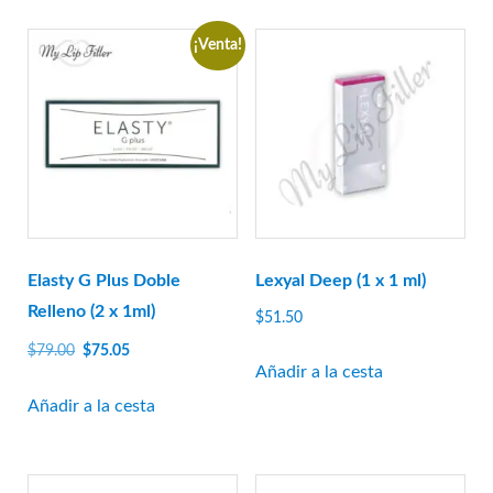
Relleno resplandeciente
$78.50.
$74.58.
$79.00.
$75.05.
Gourí
¡Venta!
Histolab
Ciencia Acnex
Ciencia acuática
Ciencia básica
Ciencia Derma
Hyafilia
Hyaron
Elasty G Plus Doble
Lexyal Deep (1 x 1 ml)
Jalupro
Relleno (2 x 1ml)
$
51.50
JBP
El
El
$
79.00
$
75.05
Añadir a la cesta
precio
precio
Juvederm
original
actual
Añadir a la cesta
juvenus
era:
es:
botella de limon
$79.00.
$75.05.
Lexyal