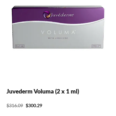
Juvederm Voluma (2 x 1 ml)
El
El
$
316.09
$
300.29
precio
precio