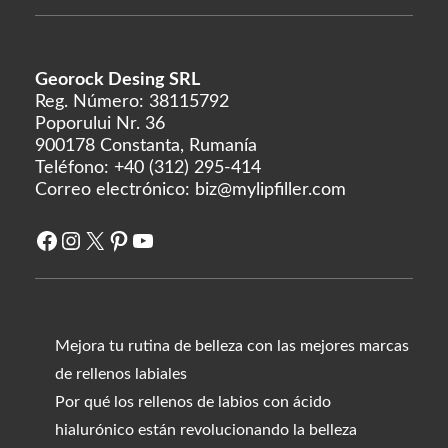
Georock Desing SRL
Reg. Número: 38115792
Poporului Nr. 36
900178 Constanta, Rumanía
Teléfono:
+40 (312) 295-414
Correo electrónico:
biz@mylipfiller.com
Facebook
Instagram
X
Pinterest
YouTube
Mejora tu rutina de belleza con las mejores marcas
de rellenos labiales
Por qué los rellenos de labios con ácido
hialurónico están revolucionando la belleza