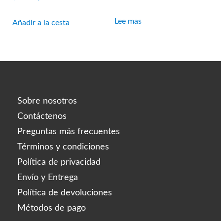
precio
precio
original
actual
Lee mas
Añadir a la cesta
era:
es:
$51.00.
$48.45.
Sobre nosotros
Contáctenos
Preguntas más frecuentes
Términos y condiciones
Política de privacidad
Envío y Entrega
Política de devoluciones
Métodos de pago