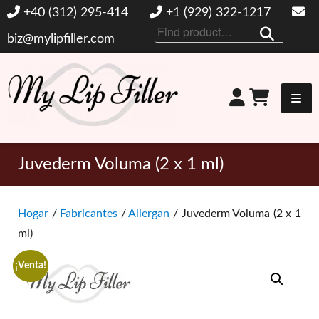
+40 (312) 295-414
+1 (929) 322-1217
Buscar
biz@mylipfiller.com
por:
Mi relleno de labios
Juvederm Voluma (2 x 1 ml)
Hogar
/
Fabricantes
/
Allergan
/ Juvederm Voluma (2 x 1
ml)
¡Venta!