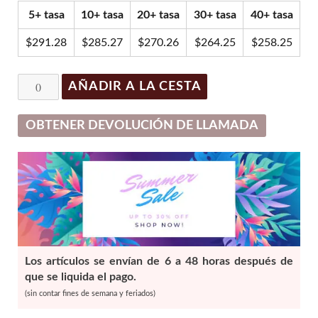
original
actual
5+ tasa
10+ tasa
20+ tasa
30+ tasa
40+ tasa
era:
es:
$316.09.
$300.29.
$
291.28
$
285.27
$
270.26
$
264.25
$
258.25
Juvederm
AÑADIR A LA CESTA
Voluma
(2
OBTENER DEVOLUCIÓN DE LLAMADA
x
1ml)
cantidad
Los artículos se envían de 6 a 48 horas después de
que se liquida el pago.
(sin contar fines de semana y feriados)