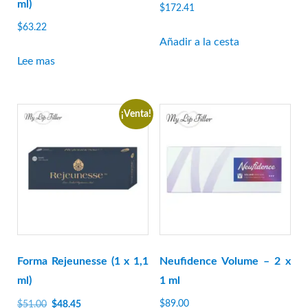
ml)
$
172.41
$
63.22
Añadir a la cesta
Lee mas
¡Venta!
Forma Rejeunesse (1 x 1,1
Neufidence Volume – 2 x
ml)
1 ml
El
El
$
89.00
$
51.00
$
48.45