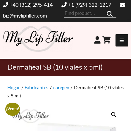
+40 (312) 295-414
+1 (929) 322-1217
Buscar
biz@mylipfiller.com
por:
Mi relleno de labios
Dermaheal SB (10 viales x 5ml)
Hogar
/
Fabricantes
/
caregen
/ Dermaheal SB (10 viales
x 5 ml)
¡Venta!