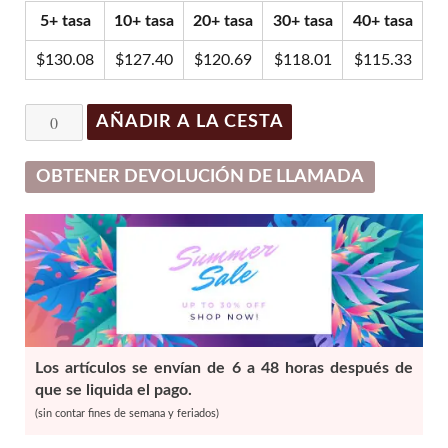
original
actual
5+ tasa
10+ tasa
20+ tasa
30+ tasa
40+ tasa
era:
es:
$149.00.
$134.10.
$
130.08
$
127.40
$
120.69
$
118.01
$
115.33
Dermaheal
AÑADIR A LA CESTA
SB
(10
OBTENER DEVOLUCIÓN DE LLAMADA
vials
x
5ml)
cantidad
Los artículos se envían de 6 a 48 horas después de
que se liquida el pago.
(sin contar fines de semana y feriados)