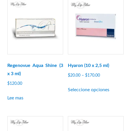
Regenovue Aqua Shine (3
Hyaron (10 x 2,5 ml)
x 3 ml)
Rango
$
20.00
–
$
170.00
de
$
120.00
Este
precios:
Seleccione opciones
producto
$20.00
Lee mas
tiene
a
múltiples
$170.00
variantes.
Las