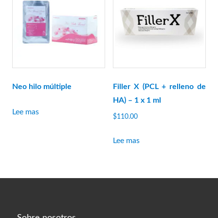
opciones
se
pueden
elegir
en
la
Neo hilo múltiple
Filler X (PCL + relleno de
página
HA) – 1 x 1 ml
del
Lee mas
producto.
$
110.00
Lee mas
Sobre nosotros