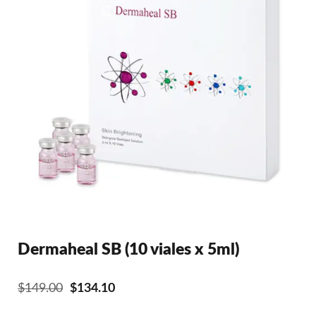
Dermaheal SB (10 viales x 5ml)
El
El
$
149.00
$
134.10
precio
precio