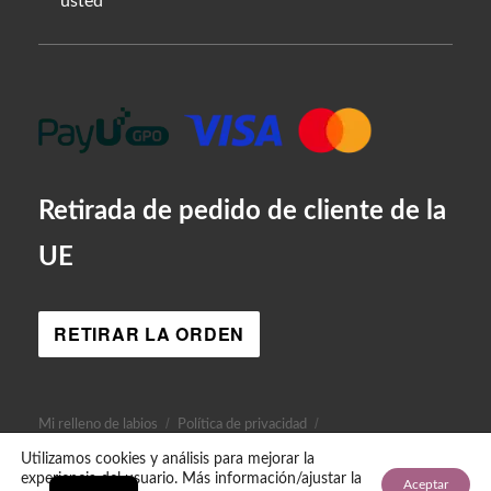
usted
Retirada de pedido de cliente de la
UE
RETIRAR LA ORDEN
Mi relleno de labios
Política de privacidad
AR
Utilizamos cookies y análisis para mejorar la
EN
¡Hola! ¿Podemos ayudar?
experiencia del usuario. Más información/ajustar la
Aceptar
/* Esquema de la empresa */
/* Preguntas frecuentes