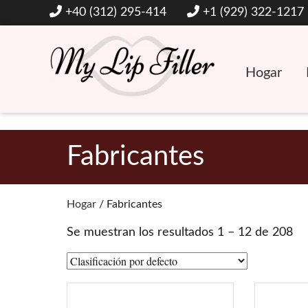
+40 (312) 295-414
+1 (929) 322-1217
Hogar
Rellenos dérmicos y de labios con ácido hialurónico
Mi relleno de labios
Fabricantes
Hogar
/ Fabricantes
Se muestran los resultados 1 – 12 de 208