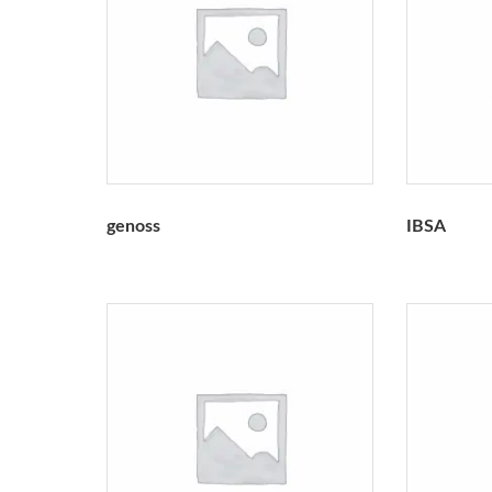
genoss
IBSA