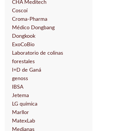
CHA Meditech
Coscoí
Croma-Pharma
Médico Dongbang
Dongkook
ExoCoBio
Laboratorio de colinas
forestales
I+D de Ganá
genoss
IBSA
Jetema
LG química
Marllor
MatexLab
Medianas