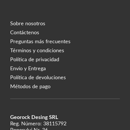
Rejeunesse
RENÉE
Restylane
Sobre nosotros
Revanesse
Contáctenos
Revofil
Preguntas más frecuentes
Revolax
Términos y condiciones
Saypha
Política de privacidad
Stylage
Envío y Entrega
Sunekós
Política de devoluciones
Teosyal
Métodos de pago
Yvoire
Zishel
Georock Desing SRL
FABRICANTES
Reg. Número: 38115792