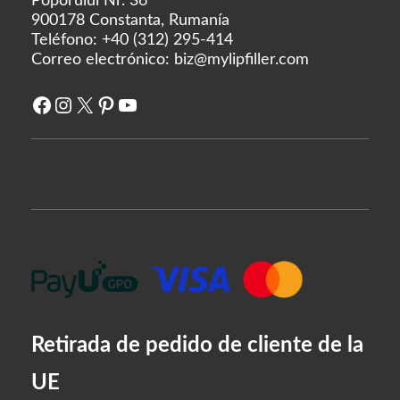
Poporului Nr. 36
Al otro lado de
900178 Constanta, Rumanía
bioplus
Teléfono:
+40 (312) 295-414
Biotecnología
Correo electrónico:
biz@mylipfiller.com
caregen
Facebook
Instagram
X
Pinterest
YouTube
Biografía de CG
CHA Meditech
Coscoí
Croma-Pharma
Médico Dongbang
Dongkook
ExoCoBio
Laboratorio de colinas forestales
I+D de Ganá
Retirada de pedido de cliente de la
genoss
UE
IBSA