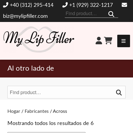
+40 (312) 295-414
+1 (929) 322-1217
Buscar
biz@mylipfiller.com
por:
Mi relleno de labios
Al otro lado de
Buscar
por:
Alternar filtros
Hogar
/
Fabricantes
/ Across
Mostrando todos los resultados de 6
MARCAS