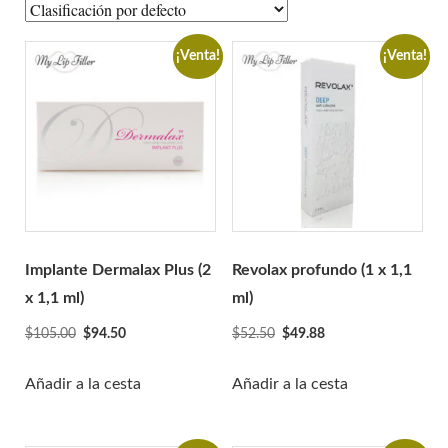
A-Jax Keen
Aliaxin
¡Venta!
¡Venta!
Aptos
Aqualyx
Revofil Aquashine
Amigos de la belleza
Relleno Bonetta
Cellnoc
Dermaheal
Implante Dermalax Plus (2
Revolax profundo (1 x 1,1
Dermalax
x 1,1 ml)
ml)
Dermaren
El
El
El
El
$
105.00
$
94.50
$
52.50
$
49.88
precio
precio
precio
precio
Ejal 40
original
actual
original
actual
Añadir a la cesta
Añadir a la cesta
Gana
era:
es:
era:
es:
Genephyrs
$105.00.
$94.50.
$52.50.
$49.88.