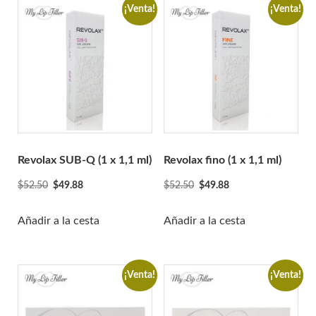
Relleno resplandeciente
¡Venta!
¡Venta!
Gourí
Histolab
Ciencia Acnex
Ciencia acuática
Ciencia básica
Ciencia Derma
Hyafilia
Revolax SUB-Q (1 x 1,1 ml)
Revolax fino (1 x 1,1 ml)
Hyaron
El
El
El
El
$
52.50
$
49.88
$
52.50
$
49.88
Jalupro
precio
precio
precio
precio
original
actual
original
actual
Añadir a la cesta
Añadir a la cesta
JBP
era:
es:
era:
es:
Juvederm
$52.50.
$49.88.
$52.50.
$49.88.
juvenus
¡Venta!
¡Venta!
botella de limon
Lexyal