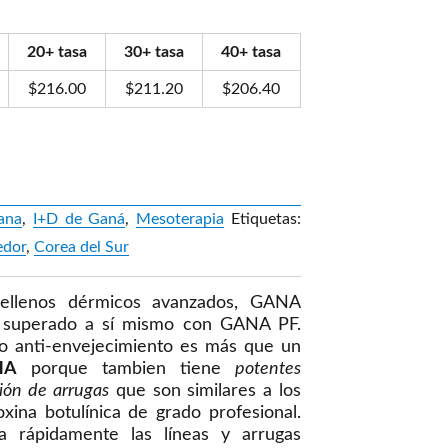
20+ tasa
30+ tasa
40+ tasa
$
216.00
$
211.20
$
206.40
ana
,
I+D de Ganá
,
Mesoterapia
Etiquetas:
edor
,
Corea del Sur
rellenos dérmicos avanzados, GANA
 superado a sí mismo con GANA PF.
o anti-envejecimiento es más que un
HA
porque tambien tiene
potentes
ión de arrugas
que son similares a los
xina botulínica de grado profesional.
 rápidamente las líneas y arrugas