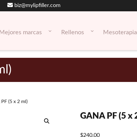
biz@mylipfiller.com
Mejores marcas
Rellenos
Mesoterapia
ml)
F (5 x 2 ml)
GANA PF (5 x 2
$
240.00