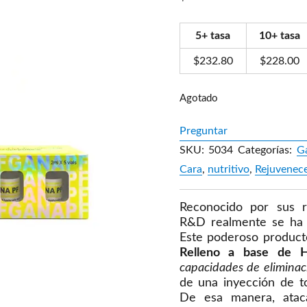
5+ tasa
10+ tasa
$
232.80
$
228.00
Agotado
Preguntar
SKU:
5034
Categorías:
G
Cara
,
nutritivo
,
Rejuvenec
Reconocido por sus 
R&D realmente se ha
Este poderoso product
Relleno a base de 
capacidades de eliminac
de una inyección de to
De esa manera, ataca