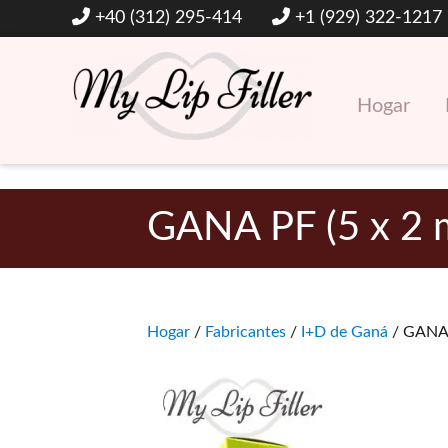
+40 (312) 295-414
+1 (929) 322-1217
Hogar
Rellenos dérmicos y de labios con ácido hialurónico
Mi relleno de labios
GANA PF (5 x 2 
Hogar
/
Fabricantes
/
I+D de Ganá
/ GANA P