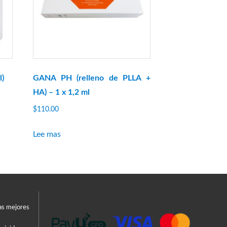
l)
GANA PH (relleno de PLLA +
HA) – 1 x 1,2 ml
$
110.00
Lee mas
las mejores