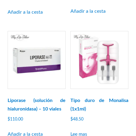
precio
precio
original
actual
Añadir a la cesta
Añadir a la cesta
era:
es:
$79.00.
$75.05.
Liporase (solución de
Tipo duro de Monalisa
hialuronidasa) – 10 viales
(1x1ml)
$
110.00
$
48.50
Añadir a la cesta
Lee mas