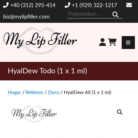
+40 (312) 295-414
+1 (929) 322-1217
Buscar
biz@mylipfiller.com
por:
Mi relleno de labios
HyalDew Todo (1 x 1 ml)
Hogar
/
Rellenos
/
Duro
/ HyalDew All (1 x 1 ml)