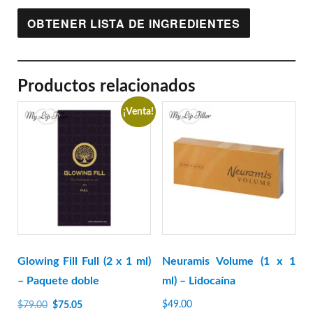
OBTENER LISTA DE INGREDIENTES
Productos relacionados
¡Venta!
Glowing Fill Full (2 x 1 ml)
Neuramis Volume (1 x 1
– Paquete doble
ml) – Lidocaína
El
El
$
49.00
$
79.00
$
75.05