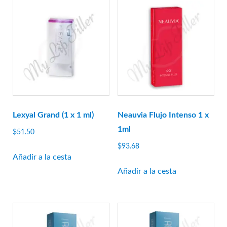
Relleno resplandeciente
Gourí
Histolab
Ciencia Acnex
Ciencia acuática
Ciencia básica
Ciencia Derma
Hyafilia
Lexyal Grand (1 x 1 ml)
Neauvia Flujo Intenso 1 x
Hyaron
1ml
$
51.50
Jalupro
$
93.68
Añadir a la cesta
JBP
Añadir a la cesta
Juvederm
juvenus
botella de limon
Lexyal