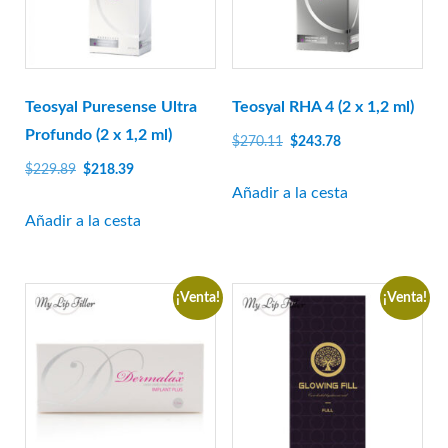
Rejeunesse
RENÉE
Restylane
Revanesse
Teosyal Puresense Ultra
Teosyal RHA 4 (2 x 1,2 ml)
Revofil
Profundo (2 x 1,2 ml)
El
El
$
270.11
$
243.78
Revolax
precio
precio
El
El
$
229.89
$
218.39
original
actual
Saypha
precio
precio
Añadir a la cesta
era:
es:
original
actual
Añadir a la cesta
Stylage
$270.11.
$243.78.
era:
es:
Sunekós
$229.89.
$218.39.
Teosyal
¡Venta!
¡Venta!
Yvoire
Zishel
FABRICANTES