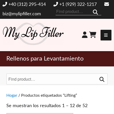
+40 (312) 295-414
+1 (929) 322-1217
Buscar
biz@mylipfiller.com
por:
Mi relleno de labios
Rellenos para Levantamiento
Buscar
por:
Alternar filtros
Hogar
/ Productos etiquetados “Lifting”
Se muestran los resultados 1 – 12 de 52
MARCAS