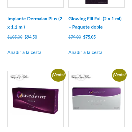
Al otro lado de
bioplus
Biotecnología
Implante Dermalax Plus (2
Glowing Fill Full (2 x 1 ml)
x 1,1 ml)
– Paquete doble
caregen
Biografía de CG
El
El
El
El
$
105.00
$
94.50
$
79.00
$
75.05
precio
precio
precio
precio
CHA Meditech
original
actual
original
actual
Añadir a la cesta
Añadir a la cesta
Coscoí
era:
es:
era:
es:
Croma-Pharma
$105.00.
$94.50.
$79.00.
$75.05.
Médico Dongbang
¡Venta!
¡Venta!
Dongkook
ExoCoBio
Laboratorio de colinas forestales
I+D de Ganá
genoss
IBSA