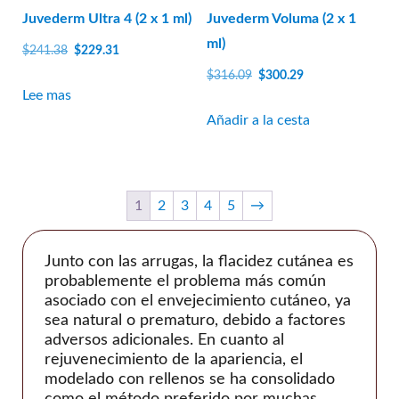
Jetema
Juvederm Ultra 4 (2 x 1 ml)
Juvederm Voluma (2 x 1
LG química
ml)
El
El
$
241.38
$
229.31
precio
precio
Marllor
El
El
$
316.09
$
300.29
original
actual
precio
precio
Lee mas
MatexLab
era:
es:
original
actual
Añadir a la cesta
Medianas
$241.38.
$229.31.
era:
es:
medytox
$316.09.
$300.29.
NeoGénesis
1
2
3
4
5
→
Nexus Farma
Dermatología Profesional
Junto con las arrugas, la flacidez cutánea es
Prolenio
probablemente el problema más común
PY Médico
asociado con el envejecimiento cutáneo, ya
Reanzen
sea natural o prematuro, debido a factores
adversos adicionales. En cuanto al
Biotecnología Regen
rejuvenecimiento de la apariencia, el
Tan joven
modelado con rellenos se ha consolidado