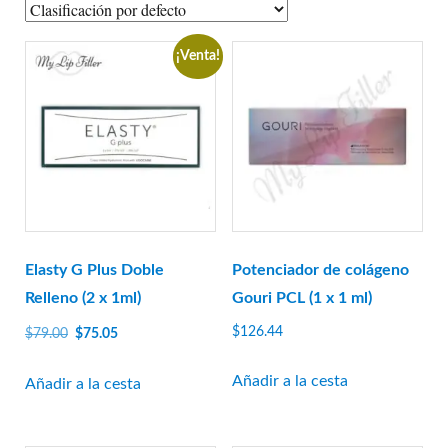
A-Jax Keen
Aliaxin
¡Venta!
Aptos
Aqualyx
Revofil Aquashine
Amigos de la belleza
Relleno Bonetta
Cellnoc
Dermaheal
Elasty G Plus Doble
Potenciador de colágeno
Dermalax
Relleno (2 x 1ml)
Gouri PCL (1 x 1 ml)
Dermaren
El
El
$
126.44
$
79.00
$
75.05
precio
precio
Ejal 40
original
actual
Añadir a la cesta
Añadir a la cesta
Gana
era:
es:
Genephyrs
$79.00.
$75.05.