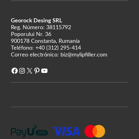
Georock Desing SRL
Reg. Número: 38115792
Poporului Nr. 36
900178 Constanta, Rumanía
Teléfono:
+40 (312) 295-414
Correo electrónico:
biz@mylipfiller.com
Facebook
Instagram
X
Pinterest
YouTube