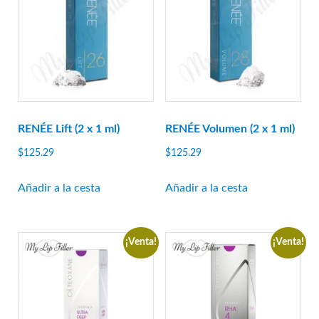
Linerase
Mona Lisa
Neobella
Neufidence
Neuramis
siguiente
RENÉE Lift (2 x 1 ml)
RENÉE Volumen (2 x 1 ml)
Optivisc
$
125.29
$
125.29
suero de pb
Añadir a la cesta
Añadir a la cesta
Plasma fresco
prima
princesa
¡Venta!
¡Venta!
Profhilo
prostrolano
Regenovue