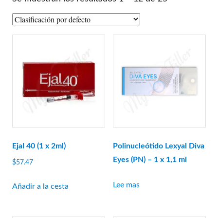
MARCAS
A-Jax Keen
Aliaxin
Aptos
Aqualyx
Revofil Aquashine
Amigos de la belleza
Relleno Bonetta
Cellnoc
Dermaheal
Ejal 40 (1 x 2ml)
Polinucleótido Lexyal Diva
Dermalax
Eyes (PN) – 1 x 1,1 ml
$
57.47
Dermaren
Lee mas
Añadir a la cesta
Ejal 40
Gana