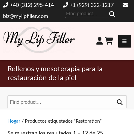
+40 (312) 295-414
+1 (929) 322-1217
Buscar
biz@mylipfiller.com
por:
Mi relleno de labios
Rellenos y mesoterapia para la
restauración de la piel
Buscar
por:
Alternar filtros
Hogar
/ Productos etiquetados “Restoration”
Se muestran los resultados 1 – 12 de 25