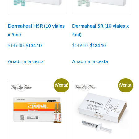
Al otro lado de
bioplus
Dermaheal HSR (10 viales
Dermaheal SR (10 viales x
Biotecnología
x 5ml)
5ml)
caregen
El
El
El
El
$
149.00
$
134.10
$
149.00
$
134.10
Biografía de CG
precio
precio
precio
precio
CHA Meditech
original
actual
original
actual
Añadir a la cesta
Añadir a la cesta
Coscoí
era:
es:
era:
es:
$149.00.
$134.10.
$149.00.
$134.10.
Croma-Pharma
¡Venta!
¡Venta!
Médico Dongbang
Dongkook
ExoCoBio
Laboratorio de colinas forestales
I+D de Ganá
genoss