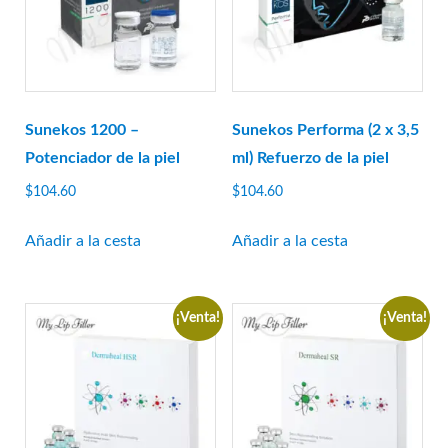
Regenovue
Rejeunesse
RENÉE
Restylane
Revanesse
Sunekos 1200 –
Sunekos Performa (2 x 3,5
Potenciador de la piel
ml) Refuerzo de la piel
Revofil
Revolax
$
104.60
$
104.60
Saypha
Añadir a la cesta
Añadir a la cesta
Stylage
Sunekós
Teosyal
¡Venta!
¡Venta!
Yvoire
Zishel
FABRICANTES