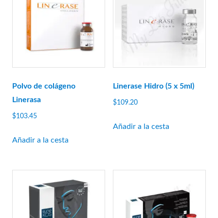
Lexyal
Linerase
Mona Lisa
Neobella
Neufidence
Neuramis
Polvo de colágeno
Linerase Hidro (5 x 5ml)
Linerasa
siguiente
$
109.20
Optivisc
$
103.45
Añadir a la cesta
suero de pb
Añadir a la cesta
Plasma fresco
prima
princesa
Profhilo
prostrolano