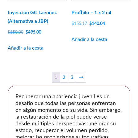
IBSA
Inyección GC Laennec
Profhilo – 1 x 2 ml
Jetema
(Alternativa a JBP)
El
El
$
155.17
$
140.04
LG química
precio
precio
El
El
$
550.00
$
495.00
Marllor
original
actual
precio
precio
Añadir a la cesta
MatexLab
era:
es:
original
actual
Añadir a la cesta
Medianas
$155.17.
$140.04.
era:
es:
$550.00.
$495.00.
medytox
NeoGénesis
1
2
3
→
Nexus Farma
Dermatología Profesional
Recuperar una apariencia juvenil es un
Prolenio
desafío que todas las personas enfrentan
PY Médico
en algún momento de su vida. Sin embargo,
la restauración de la piel puede verse
Reanzen
desde múltiples perspectivas: mejorar su
Biotecnología Regen
estado, recuperar el volumen perdido,
mejorar las propiedades autocurativas