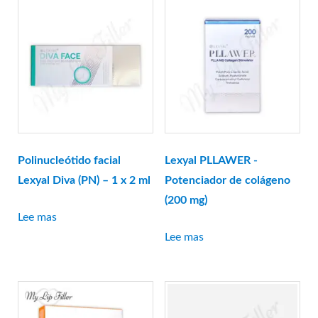
Genephyrs
Relleno resplandeciente
Gourí
Histolab
Ciencia Acnex
Ciencia acuática
Ciencia básica
Ciencia Derma
Polinucleótido facial
Lexyal PLLAWER -
Hyafilia
Lexyal Diva (PN) – 1 x 2 ml
Potenciador de colágeno
Hyaron
(200 mg)
Lee mas
Jalupro
Lee mas
JBP
Juvederm
juvenus
botella de limon