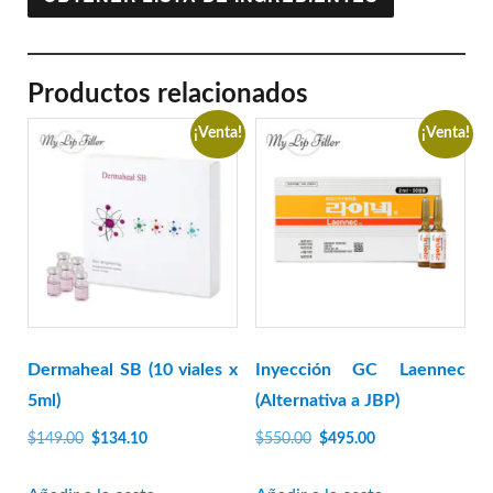
Productos relacionados
¡Venta!
¡Venta!
Dermaheal SB (10 viales x
Inyección GC Laennec
5ml)
(Alternativa a JBP)
El
El
El
El
$
149.00
$
134.10
$
550.00
$
495.00
precio
precio
precio
precio
original
actual
original
actual