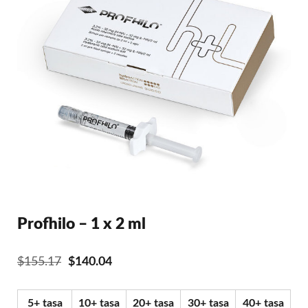
Profhilo – 1 x 2 ml
El
El
$
155.17
$
140.04
precio
precio
original
actual
5+ tasa
10+ tasa
20+ tasa
30+ tasa
40+ tasa
era:
es: