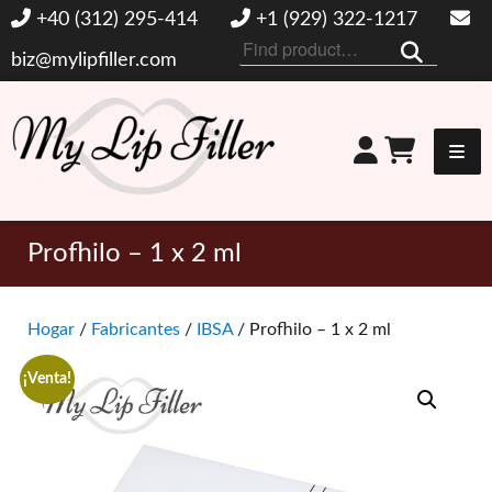
+40 (312) 295-414
+1 (929) 322-1217
Buscar
biz@mylipfiller.com
por:
Mi relleno de labios
Profhilo – 1 x 2 ml
Hogar
/
Fabricantes
/
IBSA
/ Profhilo – 1 x 2 ml
¡Venta!