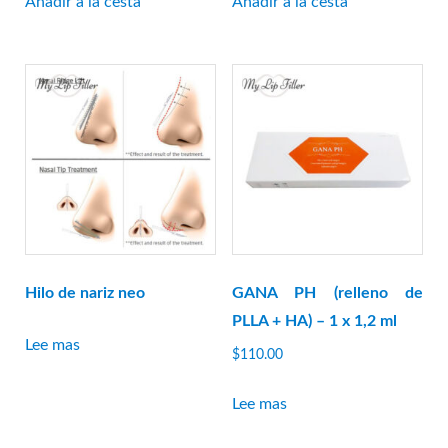
Añadir a la cesta
Añadir a la cesta
era:
es:
era:
es:
$149.00.
$134.10.
$550.00.
$495.00.
Hilo de nariz neo
GANA PH (relleno de
PLLA + HA) – 1 x 1,2 ml
Lee mas
$
110.00
Lee mas