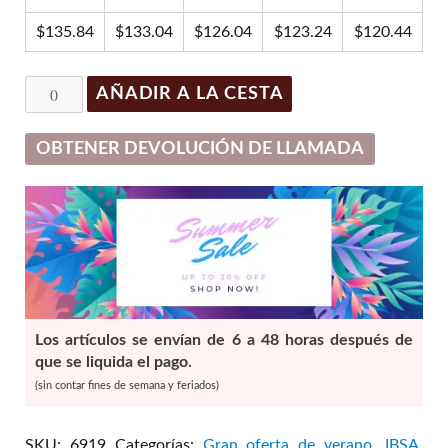
$155.17.
$140.04.
$
135.84
$
133.04
$
126.04
$
123.24
$
120.44
Profhilo
AÑADIR A LA CESTA
-
1
OBTENER DEVOLUCIÓN DE LLAMADA
x
2ml
cantidad
Los artículos se envían de 6 a 48 horas después de
que se liquida el pago.
(sin contar fines de semana y feriados)
SKU:
6919
Categorías:
Gran oferta de verano
,
IBSA
,