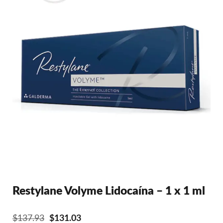
Restylane Volyme Lidocaína – 1 x 1 ml
El
El
$
137.93
$
131.03