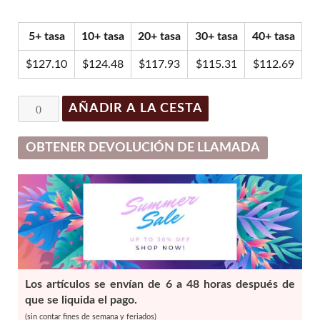
precio
precio
original
actual
5+ tasa
10+ tasa
20+ tasa
30+ tasa
40+ tasa
era:
es:
$137.93.
$131.03.
$
127.10
$
124.48
$
117.93
$
115.31
$
112.69
Restylane
AÑADIR A LA CESTA
Volyme
Lidocaine
OBTENER DEVOLUCIÓN DE LLAMADA
-
1
x
1ml
cantidad
Los artículos se envían de 6 a 48 horas después de
que se liquida el pago.
(sin contar fines de semana y feriados)