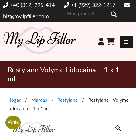
+40 (312) 295-414
+1 (929) 322-1217
Buscar
biz@mylipfiller.com
por:
Mi relleno de labios
Restylane Volyme Lidocaína – 1 x 1
ml
Hogar
/
Marcas
/
Restylane
/ Restylane Volyme
Lidocaína – 1 x 1 ml
¡Venta!