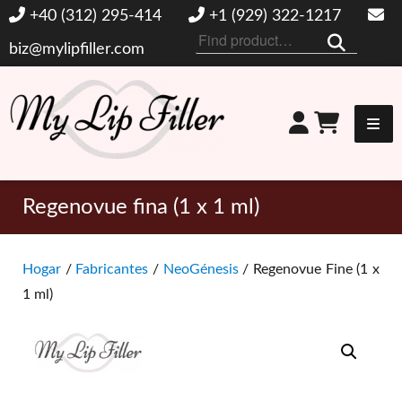
+40 (312) 295-414
+1 (929) 322-1217
Buscar
biz@mylipfiller.com
por:
Mi relleno de labios
Regenovue fina (1 x 1 ml)
Hogar
/
Fabricantes
/
NeoGénesis
/ Regenovue Fine (1 x
1 ml)