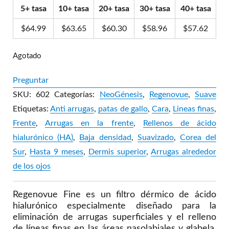
5+ tasa
10+ tasa
20+ tasa
30+ tasa
40+ tasa
$
64.99
$
63.65
$
60.30
$
58.96
$
57.62
Agotado
Preguntar
SKU:
602
Categorías:
NeoGénesis
,
Regenovue
,
Suave
Etiquetas:
Anti arrugas
,
patas de gallo
,
Cara
,
Lineas finas
,
Frente
,
Arrugas en la frente
,
Rellenos de ácido
hialurónico (HA)
,
Baja densidad
,
Suavizado
,
Corea del
Sur
,
Hasta 9 meses
,
Dermis superior
,
Arrugas alrededor
de los ojos
Regenovue Fine es un filtro dérmico de ácido
hialurónico especialmente diseñado para la
eliminación de arrugas superficiales y el relleno
de líneas finas en las áreas nasolabiales y glabela.