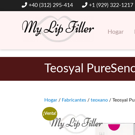
+40 (312) 295-414
+1 (929) 322-1217
Hogar
Rellenos dérmicos y de labios con ácido hialurónico
Mi relleno de labios
Teosyal PureSenc
Hogar
/
Fabricantes
/
teoxano
/ Teosyal Pu
¡Venta!