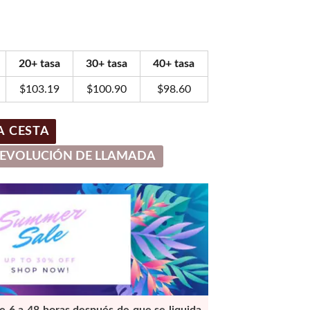
o
l
20+ tasa
30+ tasa
40+ tasa
66.
$
103.19
$
100.90
$
98.60
A CESTA
EVOLUCIÓN DE LLAMADA