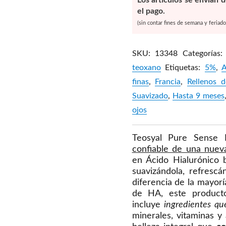
Los artículos se envían 
el pago.
(sin contar fines de semana y feriado
SKU:
13348
Categorías
teoxano
Etiquetas:
5%
,
A
finas
,
Francia
,
Rellenos d
Suavizado
,
Hasta 9 meses
ojos
Teosyal Pure Sense
confiable de una nuev
en Ácido Hialurónico 
suavizándola, refrescá
diferencia de la mayorí
de HA, este product
incluye
ingredientes qu
minerales, vitaminas y