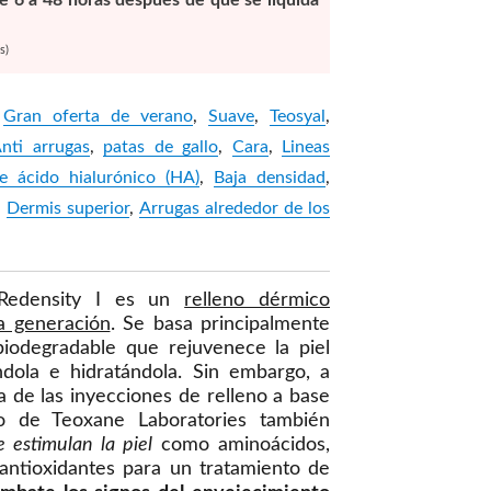
de 6 a 48 horas después de que se liquida
s)
:
Gran oferta de verano
,
Suave
,
Teosyal
,
nti arrugas
,
patas de gallo
,
Cara
,
Lineas
e ácido hialurónico (HA)
,
Baja densidad
,
,
Dermis superior
,
Arrugas alrededor de los
 Redensity I es un
relleno dérmico
a generación
. Se basa principalmente
biodegradable que rejuvenece la piel
ndola e hidratándola. Sin embargo, a
a de las inyecciones de relleno a base
o de Teoxane Laboratories también
e estimulan la piel
como aminoácidos,
 antioxidantes para un tratamiento de