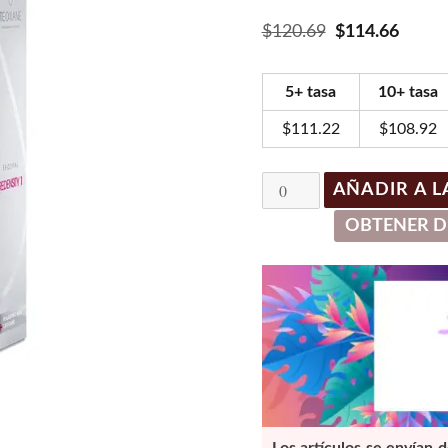
El
El
$
120.69
$
114.66
precio
preci
original
actua
5+ tasa
10+ tasa
era:
es:
$120.69.
$114.
$
111.22
$
108.92
Teosyal
AÑADIR A L
PureSence
OBTENER D
Redensity
1
(2
x
1ml)
cantidad