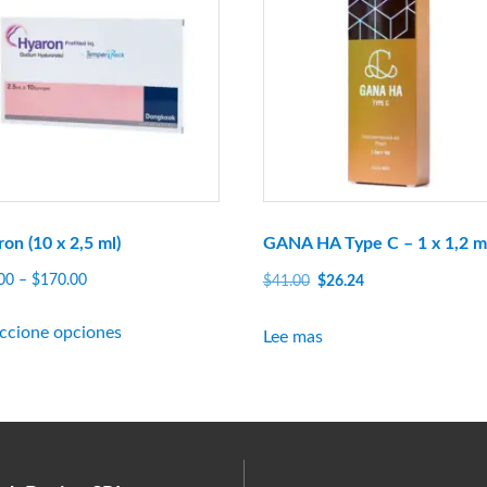
on (10 x 2,5 ml)
GANA HA Type C – 1 x 1,2 m
Rango
El
El
00
–
$
170.00
$
41.00
$
26.24
de
precio
precio
Este
precios:
original
actual
eccione opciones
Lee mas
producto
$20.00
era:
es:
tiene
a
$41.00.
$26.24.
múltiples
$170.00
variantes.
Las