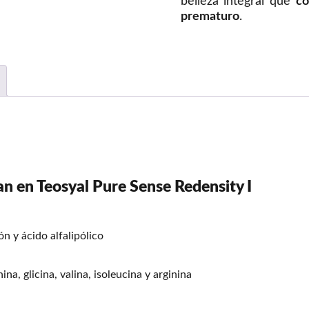
belleza integral que
co
prematuro
.
an en Teosyal Pure Sense Redensity I
ón y ácido alfalipólico
ina, glicina, valina, isoleucina y arginina