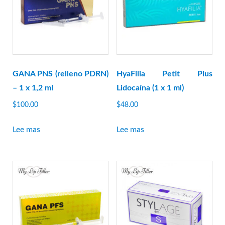
GANA PNS (relleno PDRN)
HyaFilia Petit Plus
– 1 x 1,2 ml
Lidocaína (1 x 1 ml)
$
100.00
$
48.00
Lee mas
Lee mas