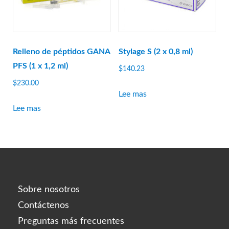
Relleno de péptidos GANA
Stylage S (2 x 0,8 ml)
PFS (1 x 1,2 ml)
$
140.23
$
230.00
Lee mas
Lee mas
Sobre nosotros
Contáctenos
Preguntas más frecuentes