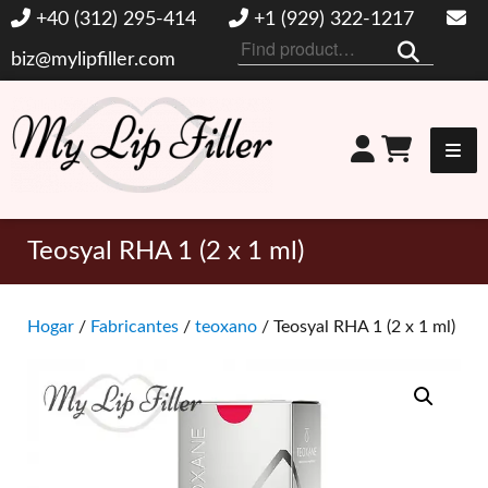
+40 (312) 295-414
+1 (929) 322-1217
Buscar
biz@mylipfiller.com
por:
Mi relleno de labios
Teosyal RHA 1 (2 x 1 ml)
Hogar
/
Fabricantes
/
teoxano
/ Teosyal RHA 1 (2 x 1 ml)