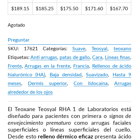
$
189.15
$
185.25
$
175.50
$
171.60
$
167.70
Agotado
Preguntar
SKU:
17621
Categorías:
Suave
,
Teosyal
,
teoxano
Etiquetas:
Anti arrugas
,
patas de gallo
,
Cara
,
Lineas finas
,
Frente
,
Arrugas en la frente
,
Francia
,
Rellenos de ácido
hialurónico (HA)
,
Baja densidad
,
Suavizado
,
Hasta 9
meses
,
Dermis superior
,
Con lidocaína
,
Arrugas
alrededor de los ojos
El Teoxane Teosyal RHA 1 de Laboratorios está
diseñado para pacientes con primera o
signos de
envejecimiento prematuro
como arrugas faciales
superficiales o líneas superficiales del cuello.
Desde esto
relleno dérmico eficaz
presenta ácido