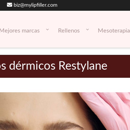
biz@mylipfiller.com
Mejores marcas
Rellenos
Mesoterapia
os dérmicos Restylane