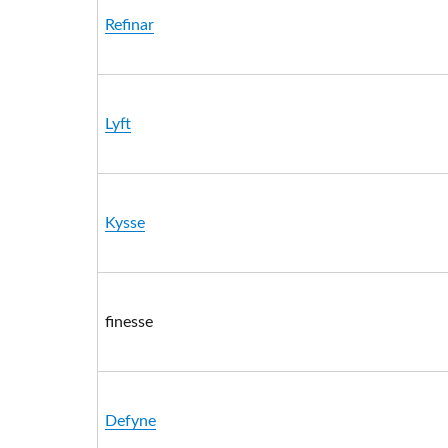
Refinar
Lyft
Kysse
finesse
Defyne