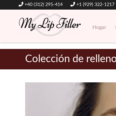
+40 (312) 295-414
+1 (929) 322-1217
Hogar
Rellenos dérmicos y de labios con ácido hialurónico
Mi relleno de labios
Colección de rellen