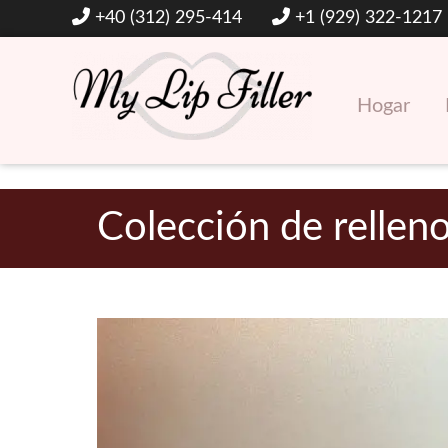
+40 (312) 295-414
+1 (929) 322-1217
Hogar
Rellenos dérmicos y de labios con ácido hialurónico
Mi relleno de labios
Colección de rellen