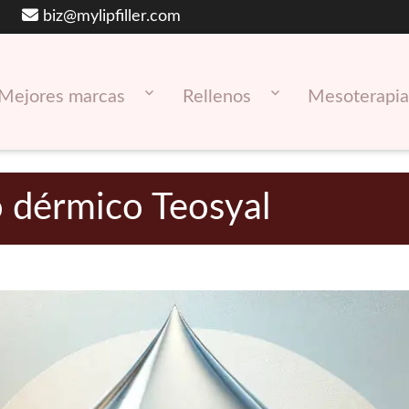
biz@mylipfiller.com
Mejores marcas
Rellenos
Mesoterapia
o dérmico Teosyal