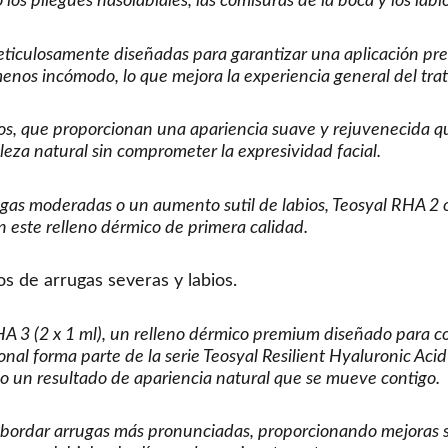
os pliegues nasolabiales, las comisuras de la boca y los labio
ticulosamente diseñadas para garantizar una aplicación prec
enos incómodo, lo que mejora la experiencia general del trat
os, que proporcionan una apariencia suave y rejuvenecida q
leza natural sin comprometer la expresividad facial.
gas moderadas o un aumento sutil de labios, Teosyal RHA 2 of
n este relleno dérmico de primera calidad.
s de arrugas severas y labios.
 3 (2 x 1 ml), un relleno dérmico premium diseñado para com
onal forma parte de la serie Teosyal Resilient Hyaluronic Aci
o un resultado de apariencia natural que se mueve contigo.
bordar arrugas más pronunciadas, proporcionando mejoras si